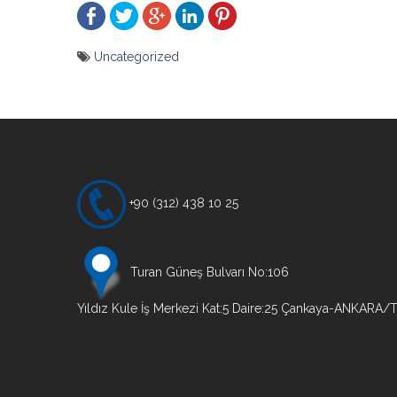
Uncategorized
Yazı
gezinmesi
+90 (312) 438 10 25
Turan Güneş Bulvarı No:106
Yıldız Kule İş Merkezi Kat:5 Daire:25 Çankaya-ANKARA