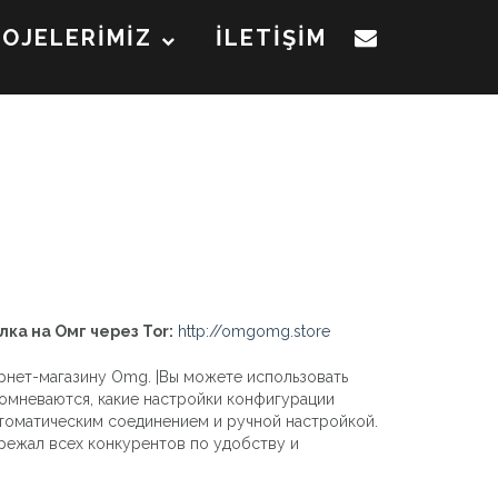
ROJELERİMİZ
İLETİŞİM
лка на Омг через Tor:
http://omgomg.store
рнет-магазину Omg. |Вы можете использовать
сомневаются, какие настройки конфигурации
втоматическим соединением и ручной настройкой.
ережал всех конкурентов по удобству и