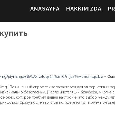
ANASAYFA
HAKKIMIZDA
P
 купить
mg5j4yrr4mjdv3h5c5xfvxtqqs2in7smi65mjps7wvkmqmtqd.biz
–
Ссы
Omg. |Повышенный спрос также характерен для альтернатив инте
я максимально безопасным. |После инсталяции браузера, многие 
вое окно, которое требует вашей настройки это выбор между а
криншотах. |Сразу после этого вы попадёте на тот момент он оп