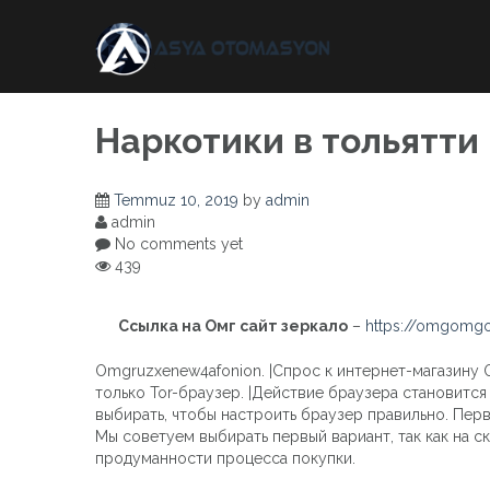
Skip
to
content
Наркотики в тольятти
Temmuz 10, 2019
by
admin
admin
No comments yet
439
Ссылка на Омг сайт зеркало
–
https://omgomgo
Omgruzxenew4afonion. |Спрос к интернет-магазину 
только Tor-браузер. |Действие браузера становитс
выбирать, чтобы настроить браузер правильно. Пер
Мы советуем выбирать первый вариант, так как на с
продуманности процесса покупки.