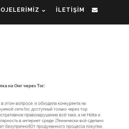
ROJELERİMİZ
İLETİŞİM
лка на Омг через Tor:
я в этом вопросе, и обходила конкурента на
емой сети tor, доступный только через тор
истративное правонарушение всё-таки, а не Hidra и
лярность в интернет среде. |Технически всё сделано
ает безупречно!|От продуманного процесса покупки,