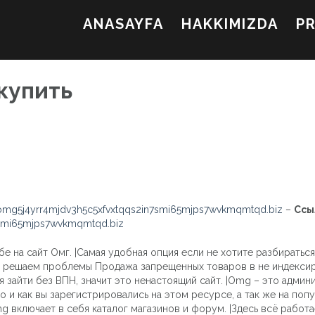
ANASAYFA
HAKKIMIZDA
P
купить
mg5j4yrr4mjdv3h5c5xfvxtqqs2in7smi65mjps7wvkmqmtqd.biz
–
Ссы
7smi65mjps7wvkmqmtqd.biz
бе на сайт Омг. |Самая удобная опция если не хотите разбиратьс
 – решаем проблемы Продажа запрещенных товаров в не индексиру
я зайти без ВПН, значит это ненастоящий сайт. |Omg – это админ
 и как вы зарегистрировались на этом ресурсе, а так же на попу
g включает в себя каталог магазинов и форум. |Здесь всё работ