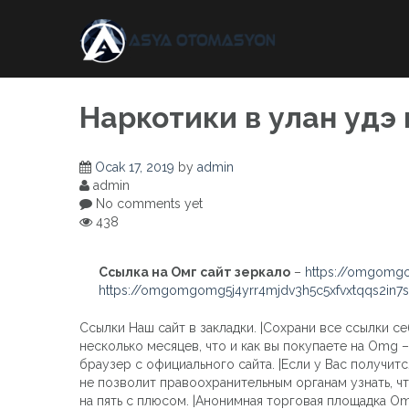
Skip
to
content
Наркотики в улан удэ 
Ocak 17, 2019
by
admin
admin
No comments yet
438
Ссылка на Омг сайт зеркало
–
https://omgomgo
https://omgomgomg5j4yrr4mjdv3h5c5xfvxtqqs2in
Ссылки Наш сайт в закладки. |Сохрани все ссылки се
несколько месяцев, что и как вы покупаете на Omg
браузер с официального сайта. |Если у Вас получитс
не позволит правоохранительным органам узнать, что
на пять с плюсом. |Анонимная торговая площадка Om