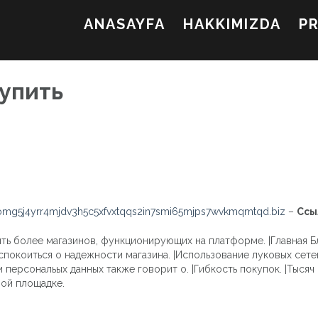
ANASAYFA
HAKKIMIZDA
P
купить
mg5j4yrr4mjdv3h5c5xfvxtqqs2in7smi65mjps7wvkmqmtqd.biz
–
Ссы
ть более магазинов, функционирующих на платформе. |Главная Бл
покоиться о надежности магазина. |Использование луковых сет
персональых данных также говорит о. |Гибкость покупок. |Тысяч
ой площадке.