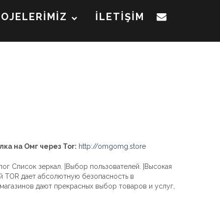
ROJELERİMİZ
İLETİŞİM
лка на Омг через Tor:
http://omgomg.store
ог Список зеркал. |Выбор пользователей. |Высокая
ей TOR дает абсолютную безопасность в
 магазинов дают прекрасных выбор товаров и услуг,