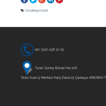
Uncategorized
Yazı
gezinmesi
+90 (312) 438 10 25
Turan Güneş Bulvarı No:106
Yıldız Kule İş Merkezi Kat:5 Daire:25 Çankaya-ANKARA