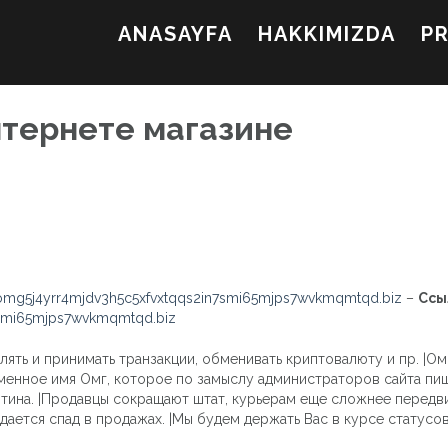
ANASAYFA
HAKKIMIZDA
P
нтернете магазине
mg5j4yrr4mjdv3h5c5xfvxtqqs2in7smi65mjps7wvkmqmtqd.biz
–
Ссы
7smi65mjps7wvkmqmtqd.biz
 и принимать транзакции, обменивать криптовалюту и пр. |Омг сай
менное имя Омг, которое по замыслу администраторов сайта пиш
тина. |Продавцы сокращают штат, курьерам еще сложнее передвиг
ается спад в продажах. |Мы будем держать Вас в курсе статусов