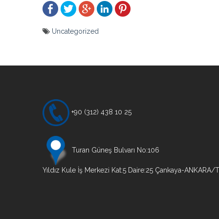
Uncategorized
Yazı
gezinmesi
+90 (312) 438 10 25
Turan Güneş Bulvarı No:106
Yıldız Kule İş Merkezi Kat:5 Daire:25 Çankaya-ANKARA