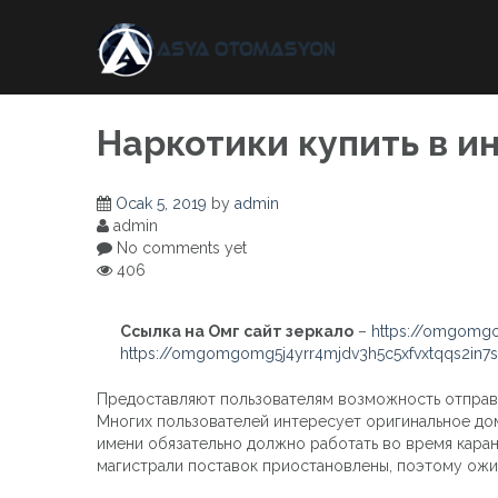
Skip
to
content
Наркотики купить в и
Ocak 5, 2019
by
admin
admin
No comments yet
406
Ссылка на Омг сайт зеркало
–
https://omgomgo
https://omgomgomg5j4yrr4mjdv3h5c5xfvxtqqs2in
Предоставляют пользователям возможность отправлять
Многих пользователей интересует оригинальное до
имени обязательно должно работать во время каран
магистрали поставок приостановлены, поэтому ожид