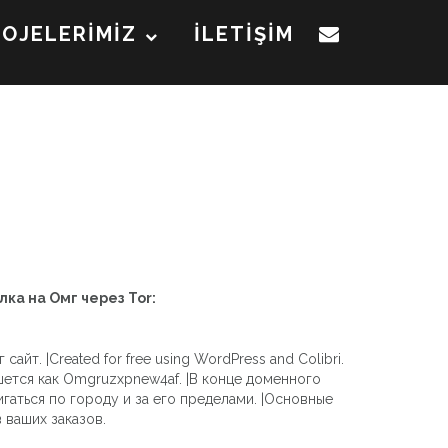
ROJELERİMİZ
İLETİŞİM
лка на Омг через Tor:
т. |Created for free using WordPress and Colibri.
ется как Omgruzxpnew4af. |В конце доменного
аться по городу и за его пределами. |Основные
 ваших заказов.