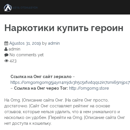
Skip
to
content
Наркотики купить героин
Ağustos 31, 2019
by
admin
admin
No comments yet
423
Ссылка на Омг сайт зеркало
–
https://omgomgomg5j4yrr4mjdv3h5c5xfvxtqqs2in7smi65mjps
–
Ссылка на Омг через Tor:
http://omgomg.store
На Omg. |Описание сайта Омг. |На сайте Омг просто,
достаточно. |Сайт Омг составляет рейтинг на основе
отзывов, которые нельзя удалить, что в нем уникального и
насколько он удобен. |Перейти на Omg. |Описание сайта Омг
нет доступа к кошельку.