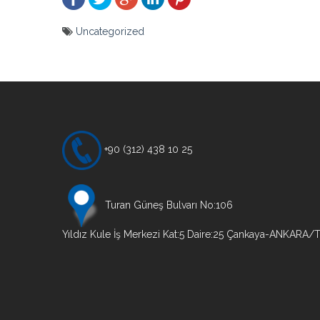
Uncategorized
Yazı
gezinmesi
+90 (312) 438 10 25
Turan Güneş Bulvarı No:106
Yıldız Kule İş Merkezi Kat:5 Daire:25 Çankaya-ANKARA