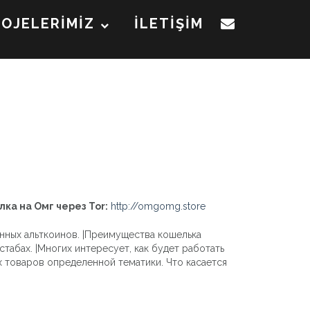
ROJELERİMİZ
İLETİŞİM
лка на Омг через Tor:
http://omgomg.store
енных альткоинов. |Преимущества кошелька
табах. |Многих интересует, как будет работать
 товаров определенной тематики. Что касается