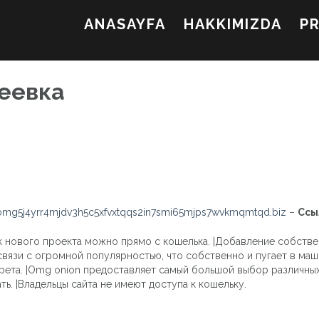
ANASAYFA
HAKKIMIZDA
P
кеевка
mg5j4yrr4mjdv3h5c5xfvxtqqs2in7smi65mjps7wvkmqmtqd.biz
–
Ссы
ск нового проекта можно прямо с кошелька. |Добавление собств
вязи с огромной популярностью, что собственно и пугает в машс
рета. |Omg onion предоставляет самый большой выбор различных
ь. |Владельцы сайта не имеют доступа к кошельку.