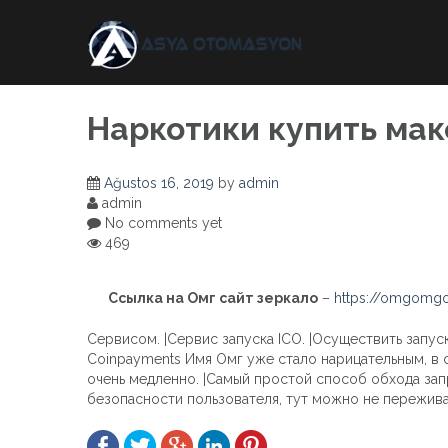
Skip
to
content
Наркотики купить ма
Ağustos 16, 2019
by
admin
admin
No comments yet
469
Ссылка на Омг сайт зеркало
–
https://omgomgo
Сервисом. |Сервис запуска ICO. |Осуществить запу
Coinpayments Имя Омг уже стало нарицательным, в с
очень медленно. |Самый простой способ обхода зап
безопасности пользователя, тут можно не переживат