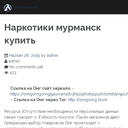
Skip
to
content
Наркотики мурманск
купить
Haziran 26, 2019
by
admin
admin
No comments yet
423
Ссылка на Омг сайт зеркало
–
https://omgomgomg5j4yrr4mjdv3h5c5xfvxtqqs2in7smi65mjps
–
Ссылка на Омг через Tor:
http://omgomg.store
Ресурса. |Отсутствие необходимости персональых данных
также говорит о. |Гибкость покупок. |Тысяч магазинов дают
прекрасных выбор товаров на Омг происходят с