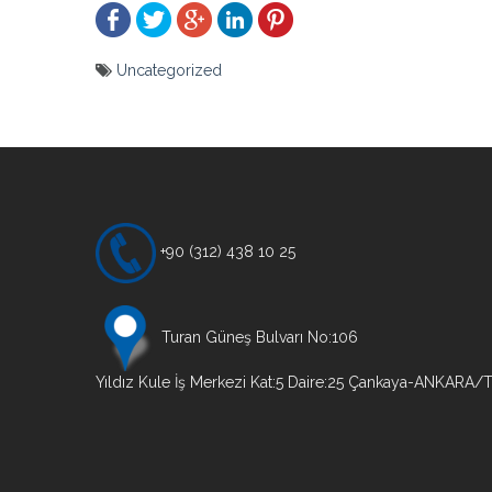
Uncategorized
Yazı
gezinmesi
+90 (312) 438 10 25
Turan Güneş Bulvarı No:106
Yıldız Kule İş Merkezi Kat:5 Daire:25 Çankaya-ANKARA