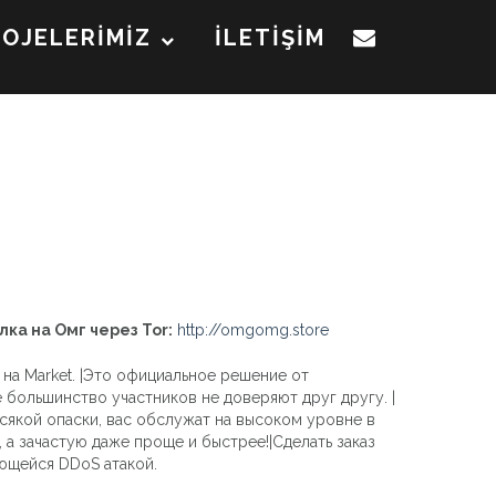
ROJELERİMİZ
İLETİŞİM
лка на Омг через Tor:
http://omgomg.store
 на Market. |Это официальное решение от
е большинство участников не доверяют друг другу. |
сякой опаски, вас обслужат на высоком уровне в
 а зачастую даже проще и быстрее!|Сделать заказ
ющейся DDoS атакой.