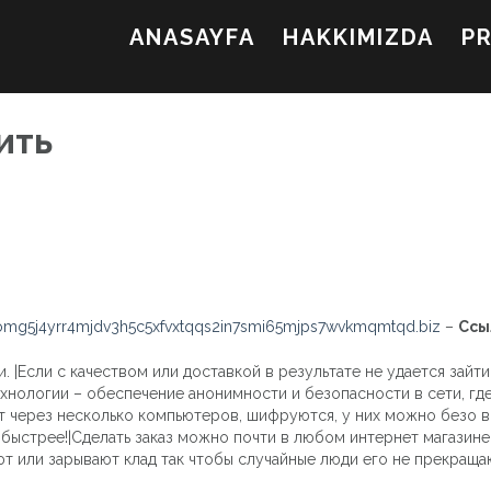
ANASAYFA
HAKKIMIZDA
P
ить
mg5j4yrr4mjdv3h5c5xfvxtqqs2in7smi65mjps7wvkmqmtqd.biz
–
Ссы
. |Если с качеством или доставкой в результате не удается зайти
технологии – обеспечение анонимности и безопасности в сети, гд
ят через несколько компьютеров, шифруются, у них можно безо в
быстрее!|Сделать заказ можно почти в любом интернет магазине,
т или зарывают клад так чтобы случайные люди его не прекраща