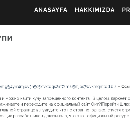
ANASAYFA
HAKKIMIZDA
P
упи
mg5j4yrr4mjdv3h5c5xfvxtqqs2in7smi65mjps7wvkmqmtqd.biz
–
Ссы
 и можно найти кучу запрещенного контента. |В целом, даркнет оч
ажимаете и переходите на официальный сайт Омг?|Перейти Шлюз 
главной странице вы увидите что не странно, однако, спустя ог
оящих разработчиков доказывало, что этот официальный ресурс 