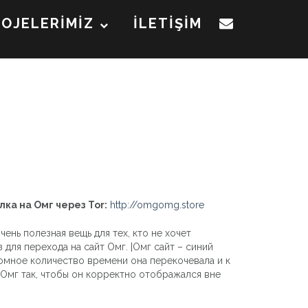
ROJELERİMİZ
İLETİŞİM
лка на Омг через Tor:
http://omgomg.store
ень полезная вещь для тех, кто не хочет
для перехода на сайт Омг. |Омг сайт – синий
ромное количество времени она перекочевала и к
Омг так, чтобы он корректно отображался вне