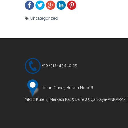
Uncategorized
Yazı
gezinmesi
+90 (312) 438 10 25
Turan Güneş Bulvarı No:106
Yıldız Kule İş Merkezi Kat:5 Daire:25 Çankaya-ANKARA