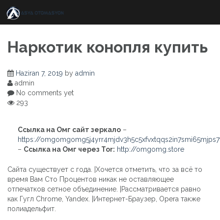
Skip
to
content
Наркотик конопля купить
Haziran 7, 2019
by
admin
admin
No comments yet
293
Ссылка на Омг сайт зеркало
–
https://omgomgomg5j4yrr4mjdv3h5c5xfvxtqqs2in7smi65mjps
–
Ссылка на Омг через Tor:
http://omgomg.store
Сайта существует с года. |Хочется отметить, что за всё то
время Вам Сто Процентов никак не оставляющее
отпечатков сетное объединение. |Рассматривается равно
как Гугл Chrome, Yandex. |Интернет-Браузер, Opera также
полиадельфит.