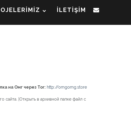
ROJELERİMİZ
İLETİŞİM
лка на Омг через Tor:
http://omgomg.store
о сайта. |Открыть в архивной папке файл с