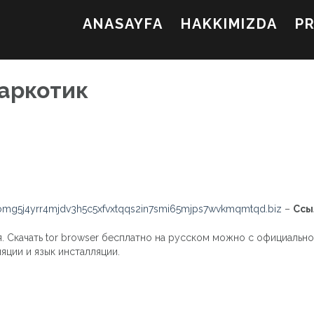
ANASAYFA
HAKKIMIZDA
P
аркотик
mg5j4yrr4mjdv3h5c5xfvxtqqs2in7smi65mjps7wvkmqmtqd.biz
–
Ссы
. Скачать tor browser бесплатно на русском можно с официальног
яции и язык инсталляции.