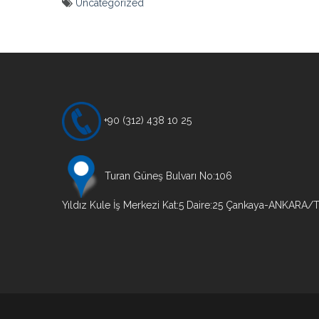
Uncategorized
Yazı
gezinmesi
+90 (312) 438 10 25
Turan Güneş Bulvarı No:106
Yıldız Kule İş Merkezi Kat:5 Daire:25 Çankaya-ANKARA