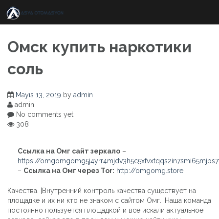
Skip
to
content
Омск купить наркотики
соль
Mayıs 13, 2019
by
admin
admin
No comments yet
308
Ссылка на Омг сайт зеркало
–
https://omgomgomg5j4yrr4mjdv3h5c5xfvxtqqs2in7smi65mjps
–
Ссылка на Омг через Tor:
http://omgomg.store
Качества. |Внутренний контроль качества существует на
площадке и их ни кто не знаком с сайтом Омг. |Наша команда
постоянно пользуется площадкой и все искали актуальное