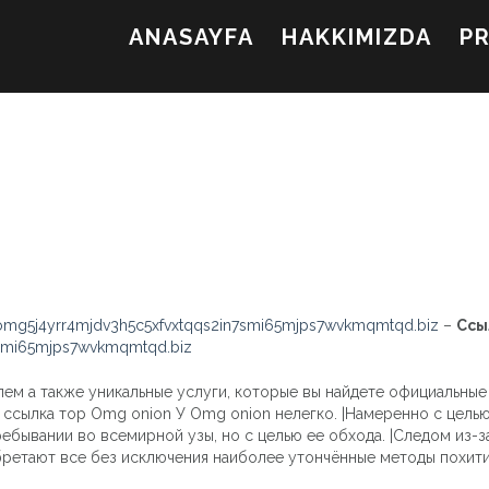
ANASAYFA
HAKKIMIZDA
P
mg5j4yrr4mjdv3h5c5xfvxtqqs2in7smi65mjps7wvkmqmtqd.biz
–
Ссы
7smi65mjps7wvkmqmtqd.biz
 а также уникальные услуги, которые вы найдете официальные и 
 ссылка тор Omg onion У Omg onion нелегко. |Намеренно с целью
ебывании во всемирной узы, но с целью ее обхода. |Следом из-
ретают все без исключения наиболее утончённые методы похити