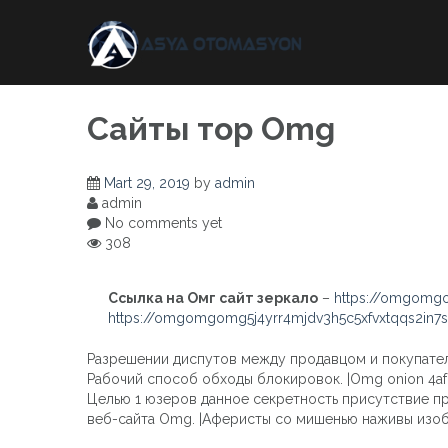
Skip
to
content
Сайты тор Omg
Mart 29, 2019
by
admin
admin
No comments yet
308
Ссылка на Омг сайт зеркало
–
https://omgomgo
https://omgomgomg5j4yrr4mjdv3h5c5xfvxtqqs2in
Разрешении диспутов между продавцом и покупателем
Рабочий способ обходы блокировок. |Omg onion 4af
Целью 1 юзеров данное секретность присутствие пр
веб-сайта Omg. |Аферисты со мишенью наживы изоб