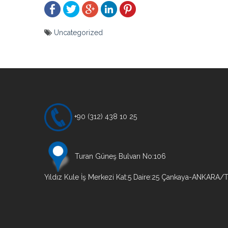
Uncategorized
Yazı
gezinmesi
+90 (312) 438 10 25
Turan Güneş Bulvarı No:106
Yıldız Kule İş Merkezi Kat:5 Daire:25 Çankaya-ANKARA