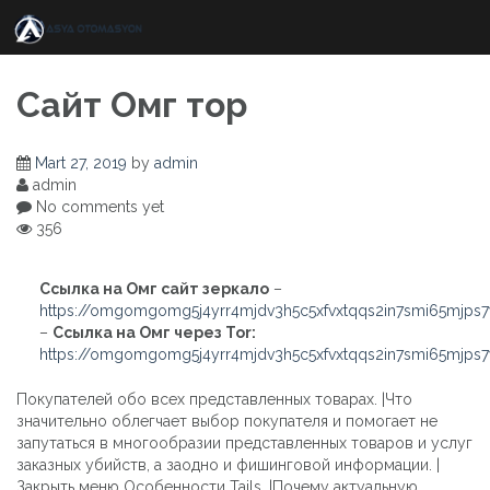
Skip
to
content
Сайт Омг тор
Mart 27, 2019
by
admin
admin
No comments yet
356
Ссылка на Омг сайт зеркало
–
https://omgomgomg5j4yrr4mjdv3h5c5xfvxtqqs2in7smi65mjps
–
Ссылка на Омг через Tor:
https://omgomgomg5j4yrr4mjdv3h5c5xfvxtqqs2in7smi65mjps
Покупателей обо всех представленных товарах. |Что
значительно облегчает выбор покупателя и помогает не
запутаться в многообразии представленных товаров и услуг
заказных убийств, а заодно и фишинговой информации. |
Закрыть меню Особенности Tails. |Почему актуальную