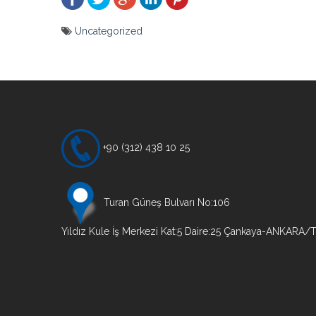
Uncategorized
Yazı
gezinmesi
+90 (312) 438 10 25
Turan Güneş Bulvarı No:106
Yıldız Kule İş Merkezi Kat:5 Daire:25 Çankaya-ANKARA