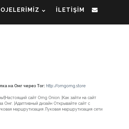
ROJELERİMİZ
İLETİŞİM
лка на Омг через Tor:
http://omgomg.store
!|Настоящий сайт Omg Onion. |Как зайти на сайт
а Омг. |Адаптивный дизайн Открывайте сайт с
|Луковая маршрутизация Луковая маршрутизация сети