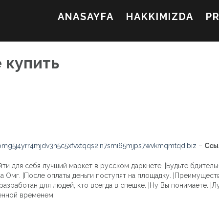
ANASAYFA
HAKKIMIZDA
P
е купить
mg5j4yrr4mjdv3h5c5xfvxtqqs2in7smi65mjps7wvkmqmtqd.biz
–
Ссы
и для себя лучший маркет в русском даркнете. |Будьте бдительны
а Омг. |После оплаты деньги поступят на площадку. |Преимуществ
 разработан для людей, кто всегда в спешке. |Ну Вы понимаете. 
енной временем.