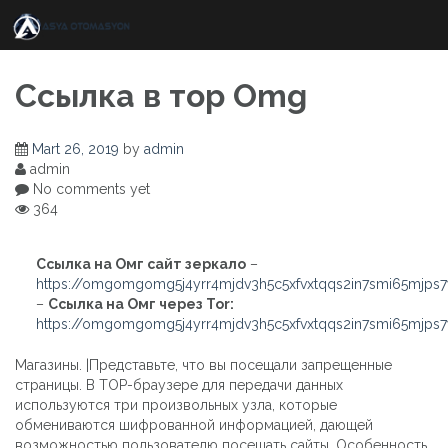
Skip
to
content
Ссылка в тор Omg
Mart 26, 2019
by
admin
admin
No comments yet
364
Ссылка на Омг сайт зеркало
–
https://omgomgomg5j4yrr4mjdv3h5c5xfvxtqqs2in7smi65mjps
–
Ссылка на Омг через Tor:
https://omgomgomg5j4yrr4mjdv3h5c5xfvxtqqs2in7smi65mjps
Магазины. |Представьте, что вы посещали запрещенные
страницы. В ТОР-браузере для передачи данных
используются три произвольных узла, которые
обмениваются шифрованной информацией, дающей
возможностью пользователю посещать сайты. Особенность