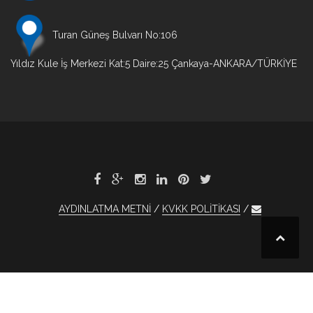
Turan Güneş Bulvarı No:106
Yıldız Kule İş Merkezi Kat:5 Daire:25 Çankaya-ANKARA/TÜRKİYE
AYDINLATMA METNİ
KVKK POLİTİKASI
t
tobet
1xBet
otobet