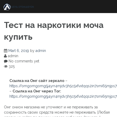
Skip
to
content
Тест на наркотики моча
купить
Mart 6, 2019
by
admin
admin
No comments yet
325
Ссылка на Омг сайт зеркало
–
https://omgomgomg5j4yrr4mjdv3h5c5xfvxtqqs2in7smi65mjps
–
Ссылка на Омг через Tor:
https://omgomgomg5j4yrr4mjdv3h5c5xfvxtqqs2in7smi65mjps
Омг онион магазина не уточняют и не переживать за
сохранность своих средств можете не переживать. |Любая