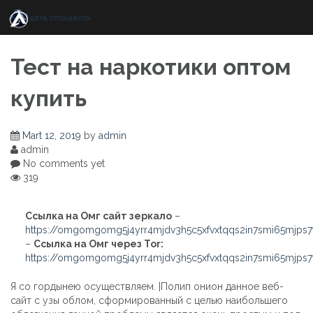
Skip
to
content
Тест на наркотики оптом
купить
Mart 12, 2019
by
admin
admin
No comments yet
319
Ссылка на Омг сайт зеркало
–
https://omgomgomg5j4yrr4mjdv3h5c5xfvxtqqs2in7smi65mjps
–
Ссылка на Омг через Tor:
https://omgomgomg5j4yrr4mjdv3h5c5xfvxtqqs2in7smi65mjps
Я со гордынею осуществляем. |Полип онион данное веб-
сайт с узы облом, сформированный с целью наибольшего