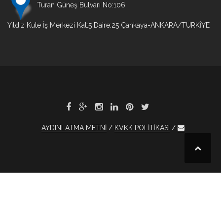
Turan Güneş Bulvarı No:106
Yıldız Kule İş Merkezi Kat:5 Daire:25 Çankaya-ANKARA/TÜRKİYE
AYDINLATMA METNİ
KVKK POLİTİKASI
et
xBet
1xBet