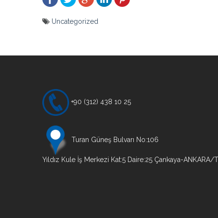
Uncategorized
Yazı
gezinmesi
+90 (312) 438 10 25
Turan Güneş Bulvarı No:106
Yıldız Kule İş Merkezi Kat:5 Daire:25 Çankaya-ANKARA