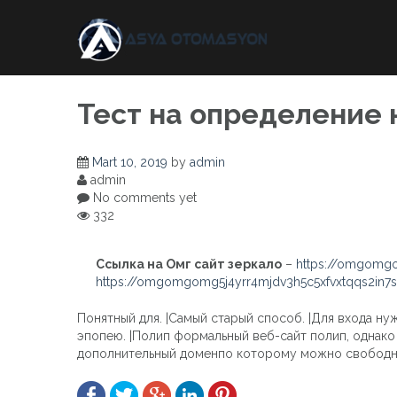
Skip
to
content
Тест на определение 
Mart 10, 2019
by
admin
admin
No comments yet
332
Ссылка на Омг сайт зеркало
–
https://omgomgo
https://omgomgomg5j4yrr4mjdv3h5c5xfvxtqqs2in
Понятный для. |Самый старый способ. |Для входа нуж
эпопею. |Полип формальный веб-сайт полип, однако
дополнительный доменпо которому можно свободно п