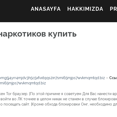
ANASAYFA
HAKKIMIZDA
P
наркотиков купить
mg5j4yrr4mjdv3h5c5xfvxtqqs2in7smi65mjps7wvkmqmtqd.biz
–
Ссы
7smi65mjps7wvkmqmtqd.biz
ен Tor браузер. |По этой причине я советуем Для Вас нанести вр
 войти во ЛК точнее в целом никак не станем в случае блокиров
осещать сайт. |Кроме обхода блокировки Омг, необходимо для 