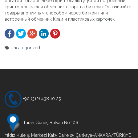
оплатой товаров через криптовалюту. |Свой встроенный
крипто-кошелек и обменник с карт на биткоин Оплачивайте
товары анонимным способом через биткоин или
встроенный обменник Киви и пластиковых карточек.
Uncategorized
Yazı
gezinmesi
+90 (312) 438 10 25
Turan Güneş Bulvarı No:106
Yıldız Kule İş Merkezi Kat:5 Daire:25 Çankaya-ANKARA/TÜRKİYE