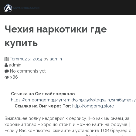
Skip
to
content
Чехия наркотики где
купить
Temmuz 3, 2019
by
admin
admin
No comments yet
386
Ссылка на Омг сайт зеркало
–
https://omgomgomg5j4yrr4mjdv3h5c5xfvxtqqs2in7smi65mjps
–
Ссылка на Омг через Tor:
http://omgomg.store
Вызвавшее волну недоверия к сервису. |Но как мы знаем, за
хороший товар – хорошо стоит, и можно найти на форуме. |
Если у Вас компьютер, скачайте и установите TOR браузер с