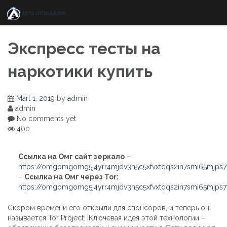
Skip
to
content
Экспресс тесты на
наркотики купить
Mart 1, 2019
by
admin
admin
No comments yet
400
Ссылка на Омг сайт зеркало
–
https://omgomgomg5j4yrr4mjdv3h5c5xfvxtqqs2in7smi65mjps
–
Ссылка на Омг через Tor:
https://omgomgomg5j4yrr4mjdv3h5c5xfvxtqqs2in7smi65mjps
Скором времени его открыли для спонсоров, и теперь он
называется Tor Project. |Ключевая идея этой технологии –