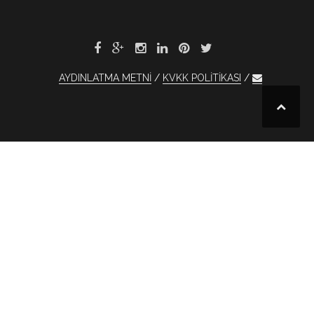
AYDINLATMA METNİ
KVKK POLİTİKASI
et
xBet
1xBet