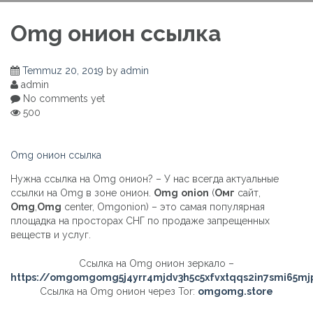
Omg онион ссылка
Temmuz 20, 2019
by
admin
admin
No comments yet
500
Omg онион ссылка
Нужна ссылка на Omg онион? – У нас всегда актуальные
ссылки на Omg в зоне онион.
Omg
onion
(
Омг
сайт,
Omg
,
Omg
center, Omgonion) – это самая популярная
площадка на просторах СНГ по продаже запрещенных
веществ и услуг.
Ссылка на Omg онион зеркало –
https://omgomgomg5j4yrr4mjdv3h5c5xfvxtqqs2in7smi65m
Ссылка на Omg онион через Tor:
omgomg.store