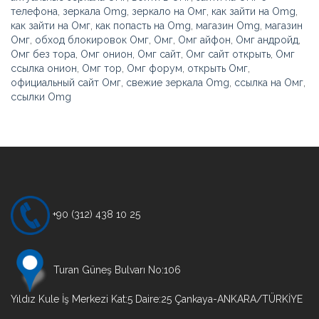
телефона
,
зеркала Omg
,
зеркало на Омг
,
как зайти на Omg
,
как зайти на Омг
,
как попасть на Omg
,
магазин Omg
,
магазин
Омг
,
обход блокировок Омг
,
Омг
,
Омг айфон
,
Омг андройд
,
Омг без тора
,
Омг онион
,
Омг сайт
,
Омг сайт открыть
,
Омг
ссылка онион
,
Омг тор
,
Омг форум
,
открыть Омг
,
официальный сайт Омг
,
свежие зеркала Omg
,
ссылка на Омг
,
ссылки Omg
Yazı
gezinmesi
+90 (312) 438 10 25
Turan Güneş Bulvarı No:106
Yıldız Kule İş Merkezi Kat:5 Daire:25 Çankaya-ANKARA/TÜRKİYE