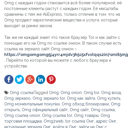
Omg с каждым годом становится всё более популярной, её
постоянные клиенты растут с каждым годом. Её масштабы
сравнимы с тем же AliExpress, только отличие в том, что на
Omg продают наркотические вещества и услуги, которые
выходят за рамки закона.
Так же не каждый знает что такое браузер Tor и как зайти с
помощью его на Omg по ссылке онион. В таком случае есть
ссылка на зеркало сайт Omg онион –
https://omgomgomg5j4yrr4mjdv3h5c5xfvxtqqs2in7smi65m
. Перейти по которой вы можете с любого браузера и
устройства.
Omg ссылка
Tagged
Omg
,
Omg onion
,
Omg tor
,
Omg вход
,
Omg зеркало
,
Omg зеркало tor
,
Omg как зайти
,
Omg купить
,
Omg моментальные покупки
,
Omg обход блокировки
,
Omg
открыть
,
Omg официальный сайт
,
Omg сайт
,
Omg ссылка
,
Omg ссылка onion
,
Omg ссылка tor
,
Omg товары
,
Omg
торговая площадка
,
Omg2web
,
tor ссылка Омг
,
адрес Омг
,
актуальные зеркала Омг
,
войти в Омг
,
зайти на Омг с