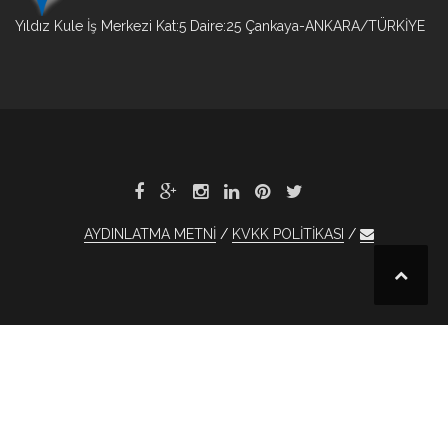
Yıldız Kule İş Merkezi Kat:5 Daire:25 Çankaya-ANKARA/TÜRKİYE
AYDINLATMA METNİ
KVKK POLİTİKASI
et
Bet
1xBet