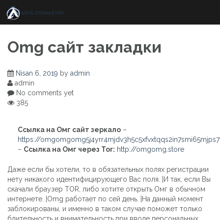
Skip
to
content
Omg сайт закладки
Nisan 6, 2019
by
admin
admin
No comments yet
385
Ссылка на Омг сайт зеркало
–
https://omgomgomg5j4yrr4mjdv3h5c5xfvxtqqs2in7smi65mjps
–
Ссылка на Омг через Tor:
http://omgomg.store
Даже если бы хотели, то в обязательных полях регистрации
нету никакого идентифицирующего Вас поля. |И так, если Вы
скачали браузер TOR, либо хотите открыть Омг в обычном
интернете. |Omg работает по сей день. |На данный момент
заблокированы, и именно в таком случае поможет только
бдительность и внимательность при вводе персональных