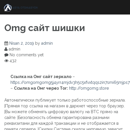
Skip
to
content
Omg сайт шишки
Nisan 2, 2019
by
admin
admin
No comments yet
432
Ссылка на Омг сайт зеркало
–
https://omgomgomg5j4yrr4mjdv3h5c5xfvxtqqs2in7smi65mjps
–
Ссылка на Омг через Tor:
http://omgomg.store
Автоматически публикует только работоспособные зеркала.
|Прямая тор ссылка на магазин в даркнет через тор браузер.
|Вы можете обменять цифровую валюту на BTC прямо на
сайте. |Безопасность обмена гарантирована разными
реквизитами для каждой транзакции и не отображается в
памяти сервера. |Скидки Система скидок напрямую зависит