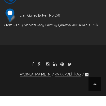
Turan Güneş Bulvarı No:106
Yıldız Kule İş Merkezi Kat:5 Daire:25 Çankaya-ANKARA/TÜRKİYE
AYDINLATMA METNİ
KVKK POLİTİKASI
et
xBet
1xBet