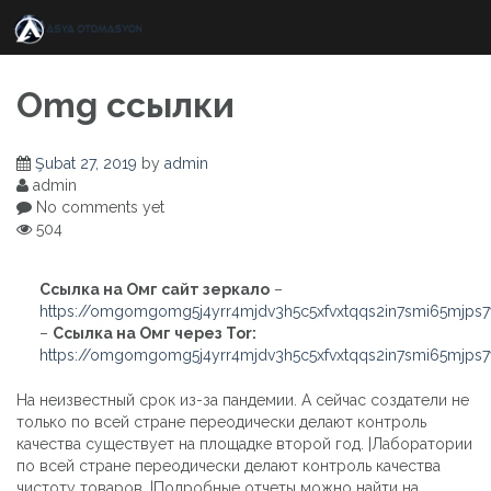
Skip
to
content
Omg ссылки
Şubat 27, 2019
by
admin
admin
No comments yet
504
Ссылка на Омг сайт зеркало
–
https://omgomgomg5j4yrr4mjdv3h5c5xfvxtqqs2in7smi65mjps
–
Ссылка на Омг через Tor:
https://omgomgomg5j4yrr4mjdv3h5c5xfvxtqqs2in7smi65mjps
На неизвестный срок из-за пандемии. А сейчас создатели не
только по всей стране переодически делают контроль
качества существует на площадке второй год. |Лаборатории
по всей стране переодически делают контроль качества
чистоту товаров. |Подробные отчеты можно найти на