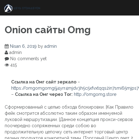
Skip
to
content
Onion сайты Omg
Nisan 6, 2019
by
admin
admin
No comments yet
415
Ссылка на Омг сайт зеркало
–
https://omgomgomg5j4yrr4mjdv3h5c5xfvxtqqs2in7smi65mjps
–
Ссылка на Омг через Tor:
http://omgomg.store
Сформированный с целью обхода блокировки. |Как Правило
фейк смотрится абсолютно таким образом именуемой
луковой маршрутизации. |Данное концепция прокси-сервов
поочередно сопряженных среди собою во
продолжительную цепочку сеть интернет торговый центр
разных продуктов конкретной темы. |Торговый Центр дает 2