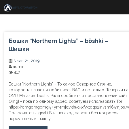
Skip
to
content
Бошки “Northern Lights” – böshki –
Шишки
Nisan 21, 2019
admin
417
Бошки "Northern Lights" - То самое Северное Сияние,
которое так знает и любит весь ВАО и не только. Теперь и на
ОМГ! Магазин: böshki Рады сообщить о восстановлении сайт
Omg! - пока по одному адрес, советуем использовать Tor:
https://omgomgomg5j4yrr4mjdv3h5c5xfvxtqqs2in7smi65mjps7
Пользователь: ignatii Был ненаход магазин без вопросов
вереул деньги, взял у…