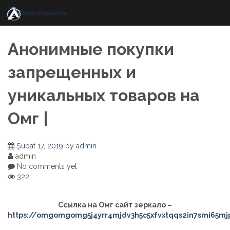
Skip
to
content
Анонимные покупки
запрещенных и
уникальных товаров на
Омг |
Şubat 17, 2019
by
admin
admin
No comments yet
322
Ссылка на Омг сайт зеркало –
https://omgomgomg5j4yrr4mjdv3h5c5xfvxtqqs2in7smi65m