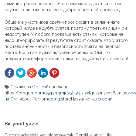
администрации ресурса. Это возможно сделать и в том
случае, если вам попался недобросовестный продавец.
Общение участников сделки происходит в онлайн-чате,
который нигде не дублируется, поэтому третьим лицам он
недоступен. У любого продавца есть отзывы, которые не
надо игнорировать. В результате стоит сказать, что у этого
портала анонимность и безопасность всегда на первом
месте. Если вам нужна актуальное зеркало Омг, то
пользуйтесь информацией только из надежных источников!
Ссылка на Омг сайт зеркало -
https://omgomgomg5j4yrr4mjdv3h5c5xfvxtqqs2in7smi65mjps7w
на Омг через Tor: omgomg.storeНазвание категории
Yazı
gezinmesi
Bir yanıt yazın
E-posta adresiniz yayınlanmayacak.
Gerekli alanlar
*
ile