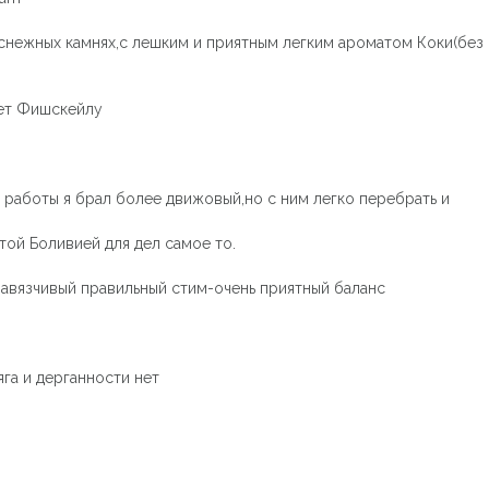
нежных камнях,с лешким и приятным легким ароматом Коки(без к
ует Фишскейлу
 работы я брал более движовый,но с ним легко перебрать и
той Боливией для дел самое то.
авязчивый правильный стим-очень приятный баланс
га и дерганности нет