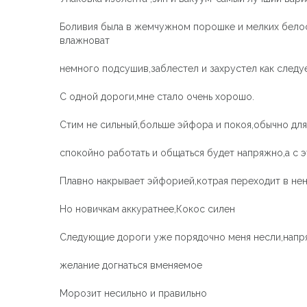
Боливия была в жемчужном порошке и мелких белос
влажноват
немного подсушив,заблестел и захрустел как след
С одной дороги,мне стало очень хорошо.
Стим не сильный,больше эйфора и покоя,обычно для
спокойно работать и общаться будет напряжно,а с э
Плавно накрывает эйфорией,котрая переходит в нен
Но новичкам аккуратнее,Кокос силен
Следующие дороги уже порядочно меня несли,напря
желание догнаться вменяемое
Морозит несильно и правильно