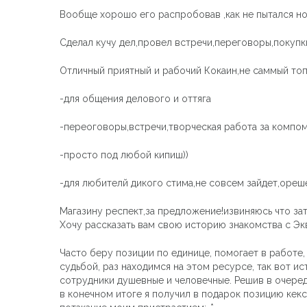
Вообще хорошо его распробовав ,как не пытался н
Сделал кучу дел,провел встречи,переговоры,покупки
Отличный приятный и рабочий Кокаин,не саммый то
-для общения делового и оттяга
-переоговоры,встречи,творческая работа за компом
-просто под любой кипиш))
-для любителй дикого стима,не совсем зайдет,оре
Магазину респект,за предложение!извиняюсь что зат
Хочу рассказать вам свою историю знакомства с Э
Часто беру позиции по единице, помогает в работе, 
судьбой, раз находимся на этом ресурсе, так вот и
сотрудники душевные и человечные. Решив в очеред
в конечном итоге я получил в подарок позицию кекс