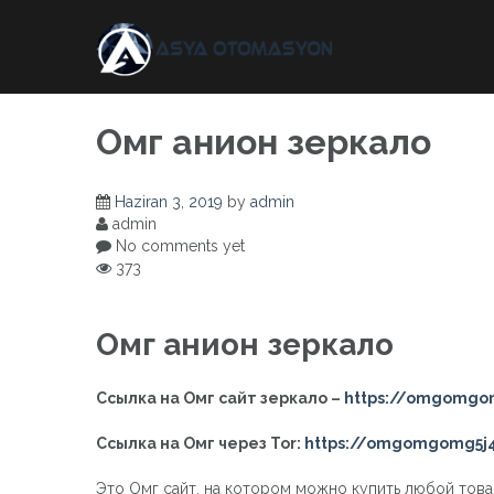
Skip
to
content
Омг анион зеркало
Haziran 3, 2019
by
admin
admin
No comments yet
373
Омг анион зеркало
Ссылка на Омг сайт зеркало –
https://omgomgom
Ссылка на Омг через Tor:
https://omgomgomg5j4
Это Омг сайт, на котором можно купить любой тов