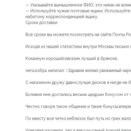
— Указывайте вымышленное ФИО, это никак не влияе
— Используйте чужие почтовые ящики. Используйте 
набитому корреспонденцией ящику.
Сроки доставки
Все сроки вы можете посмотреть на сайте Почты Ро
Исходя из нашей статистики внутри Москвы письмо и
Кокаинум хороший,магазин лучший в брянске.
versus1694 написал: ↑Здравия желаю,уважаемый нар
С магазином дружу давно,лучше дисков я нигде не б
Боливия мне досталась весьма щедрым бонусом от 
Честно говоря такое общение и такие бонусы,вперв
По квесту все четко,неблизок был путь но грех жало
Упаковка изолента ,зип и вакуум-самый лучший вари