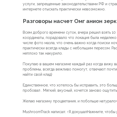
услуги, запрещенные законодательствами РФ и стра
интернете отыскать практически невозможно.
Разговоры насчет Омг анион зер
Всем доброго времени суток, вчера решил взять 10 
координаты, порадовало что локация была недалеко о
числе фото мазла, что очень важно когда поиски ноч
практически всегда клады с небольшим пересом. Раск
неплохо так накурило.
Покупаю в вашем магазине каждый раз когда вижу ва
проблемы, всегда вежливо помогут, отвечают почти
найти свой клад)
Единственное, что хотелось бы исправить, это больше
пробовал . Мягкий, вкусный, хочется заново ощутить
Желаю магазину процветания, и побольше натуралоч
MushroomTrack написал: ↑Я докушалНажмите, чтобы 