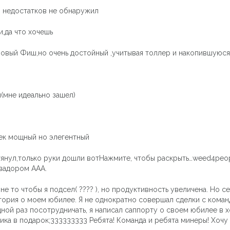
о недостатков не обнаружил
,да что хочешь
повый Фиш,но очень достойный ,учитывая толлер и накопившуюс
(мне идеально зашел)
шек мощный но элегентный
янул,только руки дошли вотНажмите, чтобы раскрыть…weed4people
квадором ААА.
не то чтобы я подсел( ???? ), но продуктивность увеличена. Но с
стория о моем юбилее. Я не однократно совершал сделки с кома
ной раз посотрудничать, я написал саппорту о своем юбилее в 
ика в подарок;333333333 Ребята! Команда и ребята минеры! Хочу 