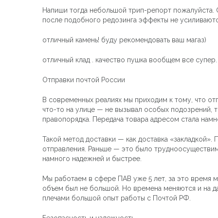
Напиши тогда небольшой трип-репорт пожалуйста. Сх
после подобного редозинга эффекты не усиливаютс
отличный камень! буду рекомендовать ваш магаз)
отличный клад . качество пушка вообщем все супер. н
Отправки почтой России
В современных реалиях мы приходим к тому, что отп
что-то на улице — не вызывал особых подозрений, т
правопорядка. Передача товара адресом стала намн
Такой метод доставки — как доставка «закладкой».
отправления. Раньше — это было трудноосуществимо
намного надежней и быстрее.
Мы работаем в сфере ПАВ уже 5 лет, за это время м
объем был не большой. Но времена меняются и на 
плечами большой опыт работы с Почтой РФ.
Безопасность и надежность