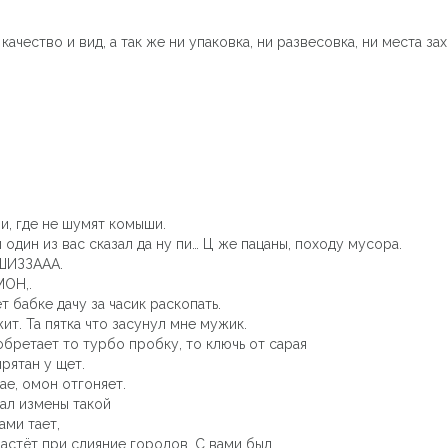
ачество и вид, а так же ни упаковка, ни развесовка, ни места з
ши, где не шумят комыши.
один из вас сказал да ну пи… Ц же пацаны, походу мусора.
 ШИЗЗААА.
ОН,.
т бабке дачу за часик раскопать.
ит. Та пятка что засунул мне мужик.
обретает то турбо пробку, то ключь от сарая
прятан у щет.
ае, омон отгоняет.
вал измены такой
ами тает,
растёт при слияние городов. С вами был