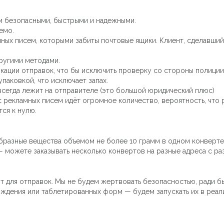
ли безопасными, быстрыми и надежными.
емо.
мных писем, которыми забиты почтовые ящики. Клиент, сделавший
ругими методами.
кации отправок, что бы исключить проверку со стороны полиции
паковкой, что исключает запах.
всегда лежит на отправителе (это большой юридический плюс)
с рекламных писем идёт огромное количество, вероятность, что 
ся к нулю.
разные вещества объемом не более 10 грамм в одном конверте
— можете заказывать несколько конвертов на разные адреса с р
т для отправок. Мы не будем жертвовать безопасностью, ради б
ждения или таблетированных форм — будем запускать их в реал