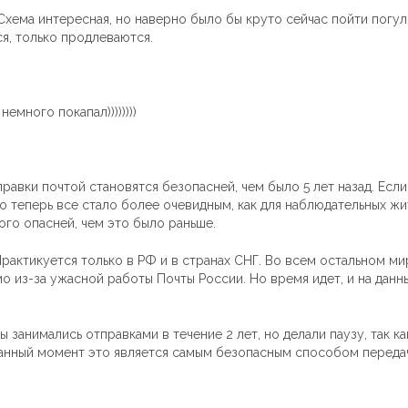
ема интересная, но наверно было бы круто сейчас пойти погулят
я, только продлеваются.
емного покапал))))))))
равки почтой становятся безопасней, чем было 5 лет назад. Есл
о теперь все стало более очевидным, как для наблюдательных жи
ого опасней, чем это было раньше.
 Практикуется только в РФ и в странах СНГ. Во всем остальном 
 из-за ужасной работы Почты России. Но время идет, и на данн
ы занимались отправками в течение 2 лет, но делали паузу, так к
данный момент это является самым безопасным способом переда