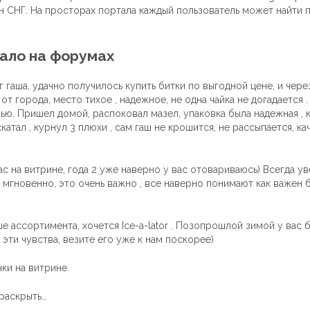
н СНГ. На просторах портала каждый пользователь может найти 
кало на форумах
г гаша, удачно получилось купить битки по выгодной цене, и чер
т города, место тихое , надежное, не одна чайка не догадается .
ью. Пришел домой, распоковал мазел, упаковка была надежная , ки
атал , курнул 3 плюхи , сам гаш не крошится, не рассыпается, к
с на витрине, года 2 уже наверно у вас отовариваюсь) Всегда уве
 мгновенно, это очень важно , все наверно понимают как важен 
 ассортимента, хочется Ice-a-lator . Позопрошлой зимой у вас бы
 эти чувства, везите его уже к нам поскорее)
ки на витрине.
раскрыть…