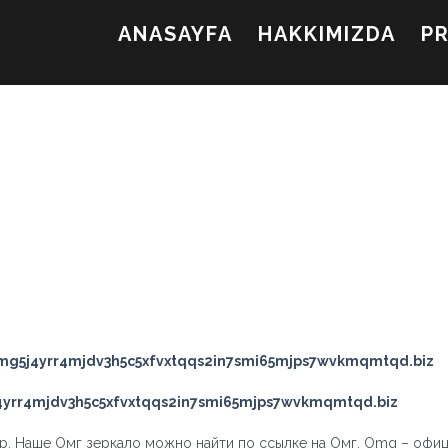
ANASAYFA
HAKKIMIZDA
P
g5j4yrr4mjdv3h5c5xfvxtqqs2in7smi65mjps7wvkmqmtqd.biz
yrr4mjdv3h5c5xfvxtqqs2in7smi65mjps7wvkmqmtqd.biz
ар. Наше Омг зеркало можно найти по ссылке на Омг. Omg – офи