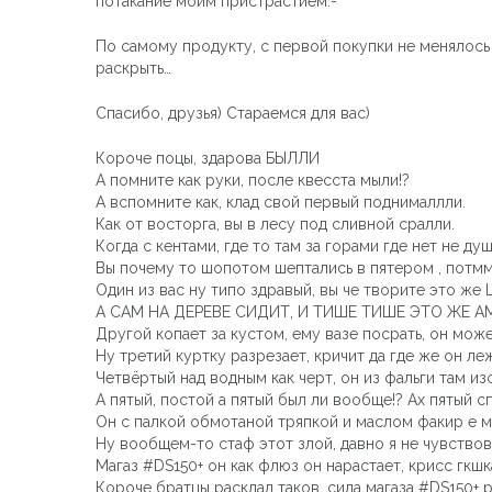
потакание моим пристрастием:-*
По самому продукту, с первой покупки не менялось к
раскрыть…
Спасибо, друзья) Стараемся для вас)
Короче поцы, здарова БЫЛЛИ
А помните как руки, после квесста мыли!?
А вспомните как, клад свой первый поднималлли.
Как от восторга, вы в лесу под сливной сралли.
Когда с кентами, где то там за горами где нет не ду
Вы почему то шопотом шептались в пятером , потмм 
Один из вас ну типо здравый, вы че творите это же
А САМ НА ДЕРЕВЕ СИДИТ, И ТИШЕ ТИШЕ ЭТО ЖЕ АМ
Другой копает за кустом, ему вазе посрать, он може
Ну третий куртку разрезает, кричит да где же он леж
Четвёртый над водным как черт, он из фальги там из
А пятый, постой а пятый был ли вообще!? Ах пятый с
Он с палкой обмотаной тряпкой и маслом факир е м
Ну вообщем-то стаф этот злой, давно я не чувство
Магаз #DS150+ он как флюз он нарастает, крисс гкшк
Короче братцы расклад таков, сила магаза #DS150+ 