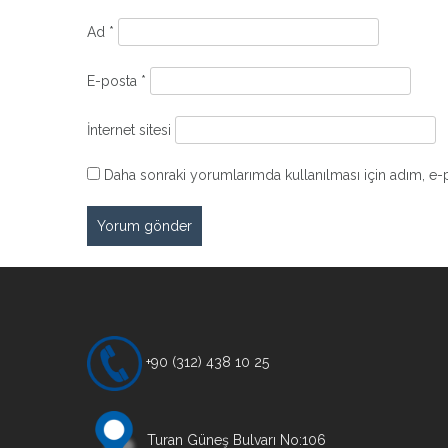
Ad
*
E-posta
*
İnternet sitesi
Daha sonraki yorumlarımda kullanılması için adım, e-p
+90 (312) 438 10 25
Turan Güneş Bulvarı No:106