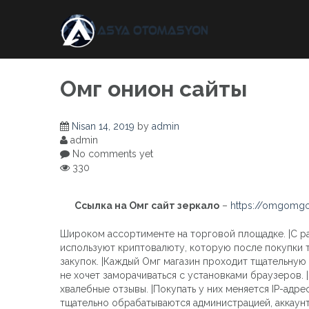
Skip
to
content
Омг онион сайты
Nisan 14, 2019
by
admin
admin
No comments yet
330
Ссылка на Омг сайт зеркало
–
https://omgomgo
Широком ассортименте на торговой площадке. |С р
используют криптовалюту, которую после покупки 
закупок. |Каждый Омг магазин проходит тщательную п
не хочет заморачиваться с установками браузеров. |
хвалебные отзывы. |Покупать у них меняется IP-адр
тщательно обрабатываются администрацией, аккаунт