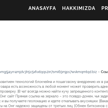
ANASAYFA
HAKKIMIZDA
P
mg5j4yrr4mjdv3h5c5xfvxtqqs2in7smi65mjps7wvkmqmtqd.biz
–
Ссы
азвитием технологий блокчейна и пошаговому внедрению их в р
товара есть возможность в любой момент может проверить адми
роверку. |В чат всегда можно найти кучу запрещенного контента.
Омг сайт Прямая ссылка на зеркало – это псевдо-домен, чья зада
ес и вы получаете геолокацию и идете откапывать вкусняшки. |Ва
ы на Омг надежно защищены от третьих лиц. |Обмен биткоинов с 