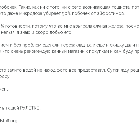
обочек. Таких, как ни с того, ни с сего возникающая тошнота, 
, что даже микродоза убирает 90% побочек от эйфостимов.
% готовности, потому что во мне взыграла алчная железа; посмо
нельзя, я знаю и скоро добью его!
ием и без проблем сделали перезаклад, да и еще и скидку дали н
ак что очень рекомендую данный магазин к покупкам и сам буду п
то залито водой не наход.фото все предоставил. Сутки жду реш
росу!
мены .
 в нашей РУЛЕТКЕ .
uff.org .