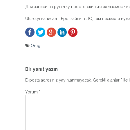
Для записи на рулетку просто скиньте желаемое чи
Uturotyi написал: ↑Бро, зайди в ЛС, там письмо и н
Omg
Yazı
gezinmesi
Bir yanıt yazın
E-posta adresiniz yayınlanmayacak.
Gerekli alanlar
*
ile 
Yorum
*