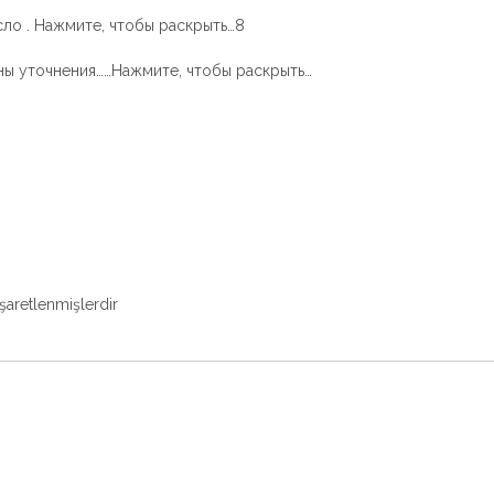
сло . Нажмите, чтобы раскрыть…8
ужны уточнения……Нажмите, чтобы раскрыть…
işaretlenmişlerdir