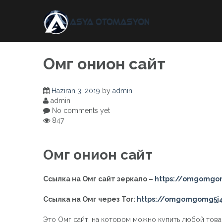
Skip
to
content
Омг онион сайт
Haziran 3, 2019
by
admin
admin
No comments yet
847
Омг онион сайт
Ссылка на Омг сайт зеркало –
https://omgomgom
Ссылка на Омг через Tor:
https://omgomgomg5j4
Это Омг сайт, на котором можно купить любой тов