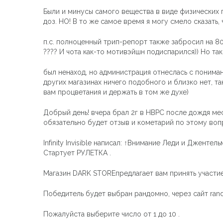
Были и минусы самого вещества в виде физических п
доз. НО! В то же самое время я могу смело сказать
п.с. полноценный трип-репорт также забросил на 80
???? И чота как-то мотивэйшн подиспарился)) Но так 
был ненаход, но администрация отнеслась с пониман
других магазинах ничего подобного и близко нет, т
вам процветания и держать в том же духе)
Добрый день! вчера брал 2г в НВРС после дождя мес
обязательно будет отзыв и кометарий по этому воп
Infinity Invisible написал: ↑Внимание Леди и Джентель
Стартует РУЛЕТКА .
Магазин DARK STOREпредлагает вам принять участие
Победитель будет выбран рандомно, через сайт randst
Пожалуйста выберите число от 1 до 10 .