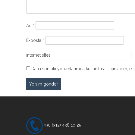
Ad
*
E-posta
*
İnternet sitesi
Daha sonraki yorumlarımda kullanılması için adım, e-p
+90 (312) 438 10 25