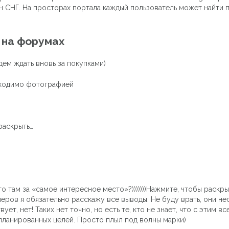
н СНГ. На просторах портала каждый пользователь может найти 
 на форумах
дем ждать вновь за покупками)
бходимо фотографией
раскрыть…
что там за «самое интересное место»?)))))))Нажмите, чтобы раскр
ров я обязательно расскажу все выводы. Не буду врать, они нео
ет, нет! Таких нет точно, но есть те, кто не знает, что с этим в
апланированных целей. Просто плыл под волны марки)