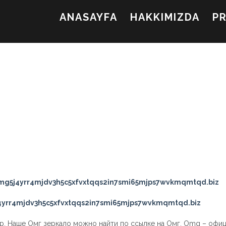
ANASAYFA
HAKKIMIZDA
P
g5j4yrr4mjdv3h5c5xfvxtqqs2in7smi65mjps7wvkmqmtqd.biz
yrr4mjdv3h5c5xfvxtqqs2in7smi65mjps7wvkmqmtqd.biz
ар. Наше Омг зеркало можно найти по ссылке на Омг. Omg – офи