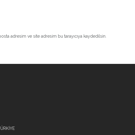
osta adresim ve site adresim bu tarayıcıya kaydedilsin.
/TÜRKİYE