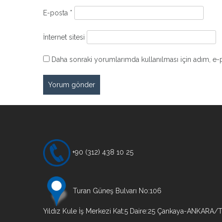
E-posta
*
İnternet sitesi
Daha sonraki yorumlarımda kullanılması için adım, e-p
+90 (312) 438 10 25
Turan Güneş Bulvarı No:106
Yıldız Kule İş Merkezi Kat:5 Daire:25 Çankaya-ANKARA