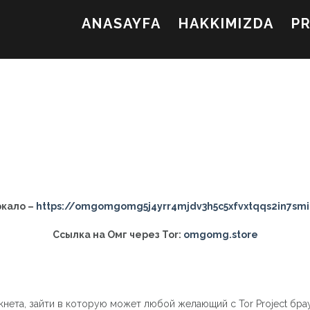
ANASAYFA
HAKKIMIZDA
P
ркало –
https://omgomgomg5j4yrr4mjdv3h5c5xfvxtqqs2in7sm
Ссылка на Омг через Tor:
omgomg.store
кнета, зайти в которую может любой желающий с Tor Project бра