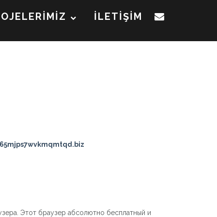
ROJELERİMİZ
İLETİŞİM
i65mjps7wvkmqmtqd.biz
узера. Этот браузер абсолютно бесплатный и