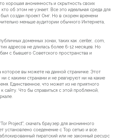
это хорошая анонимность и скрытность своих
кто об этом не узнает. Все это идеальная среда для
и был создан проект Омг. Но в скорем времени
начительно меньше аудитории обычного Интернета,
бличных доменных зонах, таких как .center, .com,
тих адресов не длилась более 6-12 месяцев. Но
обам с бывшего Советского пространства и
а которое вы можете на данной страничке. Этот
 ни с какими странами и не реагируют ни на какие
ремя. Единственное, что может из не приятного
к сайту. Что бы справиться с этой проблемой,
ркале.
Tor Project”, скачать браузер для анонимного
ет установлено соеденение с Тор сетью и все.
заблокированный пиратский или не законный ресурс