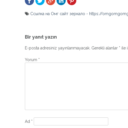
Ссылка на Омг сайт зеркало - https://omgomgomg
Yazı
gezinmesi
Bir yanıt yazın
E-posta adresiniz yayınlanmayacak.
Gerekli alanlar
*
ile 
Yorum
*
Ad
*