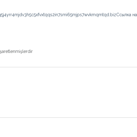
5j4yrr4mjdv3h5c5xfvxtqqs2in7smi65mjps7wvkmqmtqd.bizСсылка на
işaretlenmişlerdir