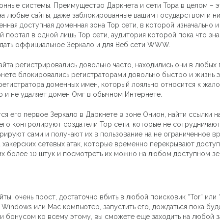
онные системы. Преимущество Даркнета и сети Тора в целом – 
 на любые сайты, даже заблокированные вашим государством и ни 
енная доступная доменная зона Тор сети, в которой изначально 
й портал в одной лишь Тор сети, аудитория которой пока что з
здать оффициальное Зеркало и для Веб сети WWW.
йта регистрировались довольно часто, находились они в любых пу
ернете блокировались регистраторами довольно быстро и жизнь э
 регистратора доменных имен, который лояльно относится к жал
то и не удаляет домен Омг в обычном Интернете.
ся его первое Зеркало в Даркнете в зоне Онион, найти ссылки н
, его контролируют создатели Тор сети, которые не сотрудничают
ерируют сами и получают их в пользование на не ограниченное в
а хакерских сетевых атак, которые временно перекрывают доступ 
 их более 10 штук и посмотреть их можно на любом доступном зе
ты, очень прост, достаточно вбить в любой поисковик “Tor” или “
 Windows или Mac компьютер, запустить его, дождаться пока буд
н и бонусом ко всему этому, вы сможете еще заходить на любой 