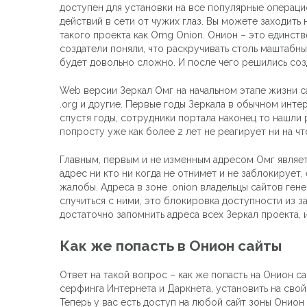
доступен для установки на все популярные операци
действий в сети от чужих глаз. Вы можете заходить
такого проекта как Omg Onion. Онион – это единств
создатели поняли, что раскручивать столь маштабны
будет довольно сложно. И после чего решились со
Web версии Зеркал Омг на начальном этапе жизни са
.org и другие. Первые годы Зеркала в обычном инт
спустя годы, сотрудники портала наконец то нашли
попросту уже как более 2 лет не реагирует ни на ч
Главным, первым и не изменным адресом Омг являет
адрес ни кто ни когда не отнимет и не заблокирует
жалобы. Адреса в зоне .onion владельцы сайтов ген
случиться с ними, это блокировка доступности из з
достаточно запомнить адреса всех Зеркал проекта,
Как же попасть в Онион сайты
Ответ на такой вопрос – как же попасть на Онион сай
серфинга Интернета и Даркнета, установить на свой
Теперь у вас есть доступ на любой сайт зоны Онио