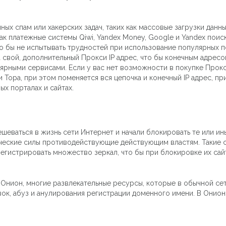
х спам или хакерских задач, таких как массовые загрузки данных,
ак платежные системы Qiwi, Yandex Money, Google и Yandex поис
то бы не испытывать трудностей при использование популярных п
 свой, дополнительный Прокси IP адрес, что бы конечным адресом
ярными сервисами. Если у вас нет возможности в покупке Прокс
 Тора, при этом поменяется вся цепочка и конечный IP адрес, п
ых порталах и сайтах.
ешеваться в жизнь сети Интернет и начали блокировать те или и
тические силы противодействующие действующим властям. Такие 
егистрировать множество зеркал, что бы при блокировке их сайт
Онион, многие развлекательные ресурсы, которые в обычной сет
к, абуз и анулирования регистрации доменного имени. В Онион з