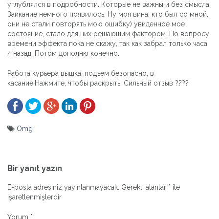
углублялся в подробности. Которые не важны и без смысла.
Заикание немного появилось. Ну моя вина, кто был со мной,
они не стали повторять мою ошибку) увиденное мое
состояние, стало для них решающим фактором. По вопросу
времени эффекта пока не скажу, так как забрал только часа
4 назад. Потом дополню конечно.
Работа курьера вышка, подъем безопасно, в
касание.Нажмите, чтобы раскрыть…Сильный отзыв ????
Omg
Yazı
gezinmesi
Bir yanıt yazın
E-posta adresiniz yayınlanmayacak.
Gerekli alanlar
*
ile
işaretlenmişlerdir
Yorum
*