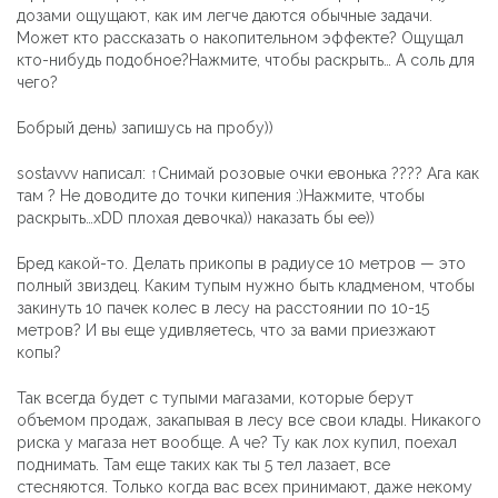
дозами ощущают, как им легче даются обычные задачи.
Может кто рассказать о накопительном эффекте? Ощущал
кто-нибудь подобное?Нажмите, чтобы раскрыть… А соль для
чего?
Бобрый день) запишусь на пробу))
sostavvv написал: ↑Снимай розовые очки евонька ???? Ага как
там ? Не доводите до точки кипения :)Нажмите, чтобы
раскрыть…xDD плохая девочка)) наказать бы ее))
Бред какой-то. Делать прикопы в радиусе 10 метров — это
полный звиздец. Каким тупым нужно быть кладменом, чтобы
закинуть 10 пачек колес в лесу на расстоянии по 10-15
метров? И вы еще удивляетесь, что за вами приезжают
копы?
Так всегда будет с тупыми магазами, которые берут
объемом продаж, закапывая в лесу все свои клады. Никакого
риска у магаза нет вообще. А че? Ту как лох купил, поехал
поднимать. Там еще таких как ты 5 тел лазает, все
стесняются. Только когда вас всех принимают, даже некому