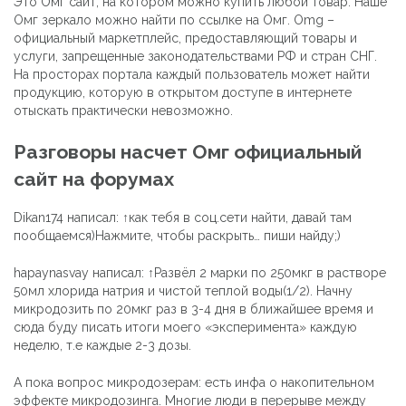
Это Омг сайт, на котором можно купить любой товар. Наше
Омг зеркало можно найти по ссылке на Омг. Omg –
официальный маркетплейс, предоставляющий товары и
услуги, запрещенные законодательствами РФ и стран СНГ.
На просторах портала каждый пользователь может найти
продукцию, которую в открытом доступе в интернете
отыскать практически невозможно.
Разговоры насчет Омг официальный
сайт на форумах
Dikan174 написал: ↑как тебя в соц.сети найти, давай там
пообщаемся)Нажмите, чтобы раскрыть… пиши найду;)
hapaynasvay написал: ↑Развёл 2 марки по 250мкг в растворе
50мл хлорида натрия и чистой теплой воды(1/2). Начну
микродозить по 20мкг раз в 3-4 дня в ближайшее время и
сюда буду писать итоги моего «эксперимента» каждую
неделю, т.е каждые 2-3 дозы.
А пока вопрос микродозерам: есть инфа о накопительном
эффекте микродозинга. Многие люди в перерыве между