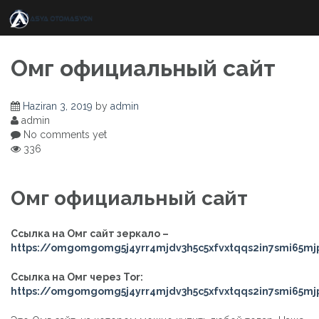
Skip
to
content
Омг официальный сайт
Haziran 3, 2019
by
admin
admin
No comments yet
336
Омг официальный сайт
Ссылка на Омг сайт зеркало –
https://omgomgomg5j4yrr4mjdv3h5c5xfvxtqqs2in7smi65m
Ссылка на Омг через Tor:
https://omgomgomg5j4yrr4mjdv3h5c5xfvxtqqs2in7smi65m