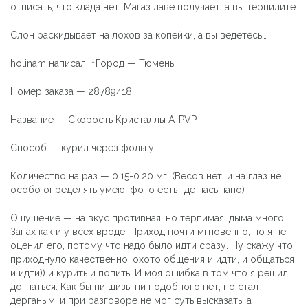
отписать, что клада нет. Магаз лаве получает, а вы терпилите.
Слон раскидывает на лохов за копейки, а вы ведетесь…
holinam написал: ↑Город — Тюмень
Номер заказа — 28789418
Название — Скорость Кристаллы A-PVP
Способ — курил через фольгу
Количество на раз — 0.15-0.20 мг. (Весов нет, и на глаз не
особо определять умею, фото есть где насыпано)
Ощущение — на вкус противная, но терпимая, дыма много.
Запах как и у всех вроде. Приход почти мгновенно, но я не
оценил его, потому что надо было идти сразу. Ну скажу что
приходнуло качественно, охото общения и идти, и общаться
и идти)) и курить и попить. И моя ошибка в том что я решил
догнаться. Как бы ни шизы ни подобного нет, но стал
дерганым, и при разговоре не мог суть высказать, а