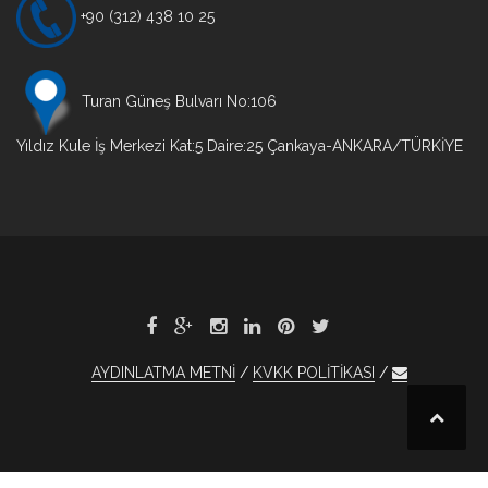
+90 (312) 438 10 25
Turan Güneş Bulvarı No:106
Yıldız Kule İş Merkezi Kat:5 Daire:25 Çankaya-ANKARA/TÜRKİYE
AYDINLATMA METNİ
KVKK POLİTİKASI
tobet
1xBet
otobet