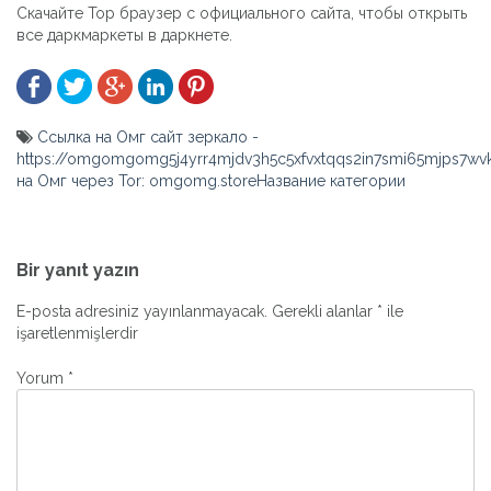
Скачайте Тор браузер с официального сайта, чтобы открыть
все даркмаркеты в даркнете.
Ссылка на Омг сайт зеркало -
https://omgomgomg5j4yrr4mjdv3h5c5xfvxtqqs2in7smi65mjps7w
на Омг через Tor: omgomg.storeНазвание категории
Yazı
gezinmesi
Bir yanıt yazın
E-posta adresiniz yayınlanmayacak.
Gerekli alanlar
*
ile
işaretlenmişlerdir
Yorum
*