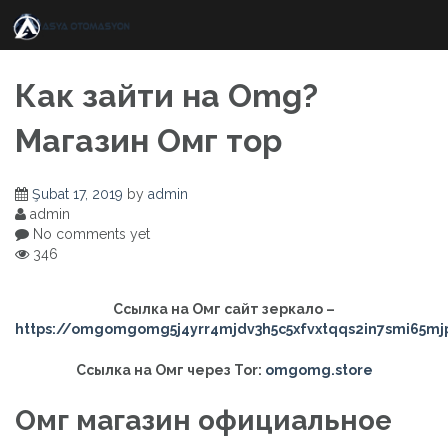
Skip
to
content
Как зайти на Omg?
Магазин Омг тор
Şubat 17, 2019
by
admin
admin
No comments yet
346
Ссылка на Омг сайт зеркало –
https://omgomgomg5j4yrr4mjdv3h5c5xfvxtqqs2in7smi65m
Ссылка на Омг через Tor:
omgomg.store
Омг магазин официальное