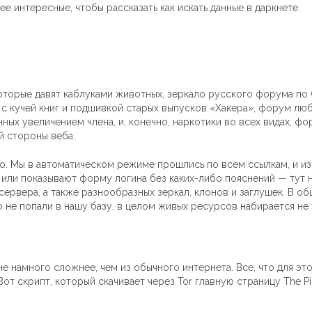
ее интересные, чтобы рассказать как искать данные в даркнете.
торые давят каблуками животных, зеркало русского форума по C
а с кучей книг и подшивкой старых выпусков «Хакера», форум 
нных увеличением члена, и, конечно, наркотики во всех видах, ф
̆ стороны веба.
сто. Мы в автоматическом режиме прошлись по всем ссылкам, и из
 или показывают форму логина без каких-либо пояснений — тут н
ервера, а также разнообразных зеркал, клонов и заглушек. В общ
 не попали в нашу базу, в целом живых ресурсов набирается не 
не намного сложнее, чем из обычного интернета. Все, что для эт
. Вот скрипт, который скачивает через Tor главную страницу The P