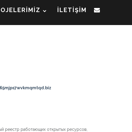
ROJELERİMİZ
İLETİŞİM
i65mjps7wvkmqmtqd.biz
ный реестр работающих открытых ресурсов,