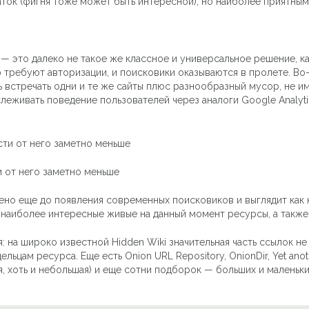
ток (фигня тоже может быть интересной), но наиболее приятным 
 — это далеко не такое же классное и универсальное решение, к
 требуют авторизации, и поисковики оказываются в пролете. Во-
 встречать одни и те же сайты плюс разнообразный мусор, не и
леживать поведение пользователей через аналоги Google Analyti
и от него заметно меньше
о еще до появления современных поисковиков и выглядит как к
и наиболее интересные живые на данный момент ресурсы, а также
: на широко известной Hidden Wiki значительная часть ссылок не
цам ресурса. Еще есть Onion URL Repository, OnionDir, Yet another
я, хоть и небольшая) и еще сотни подборок — больших и маленьки