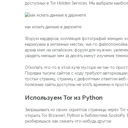
доступных в Tor Hidden Services. Мы выбрали наибол
как искать данные в даркнете
Форум кардеров, коллекция фотографий женщин, ко
марихуаны в интимных местах, чья-то файлопомойк
архив книг на китайском, форум для мужчин, увлече
увидеть меньше чем за десять минут изучения темнои
Откопать что-то в этой куче мусора не так-то про
Порядка тысячи сайтов с ходу требуют авторизации
пустых страниц, страниц с дефолтным ответом веб-с
полезные сайты доступны не 100% времени и просто
Используем Tor из Python
Запрашивать из своих скриптов страницы через Tor 
открыть Tor Browser), Python и библиотека SocksiPy
разберешься, как скачать что-нибудь другое.