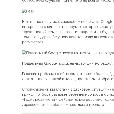
совершенно случайная фигня. Это не всегда недоста
Вот только в случае с дарквебом поиск а-ля Google
интересное спрятано на форумах, которые зачастую
теряет всякий смысл: по разным запросам ты будешь
том, что в дарквебе у поисковиков мало шансов отс
результатов.
Поддельный Google похож на настоящий, но радост
Решение проблемы в обычном интернете было найден
статья — как раз такой каталог, просто мы отобрал
С популярными каталогами в дарквебе ситуация иная
принцип отбора вызывает серьезные вопросы к владель
«Годнотаба» (кстати, действительно довольно годна
дарквебе, так и в обычном, светлом интернете.