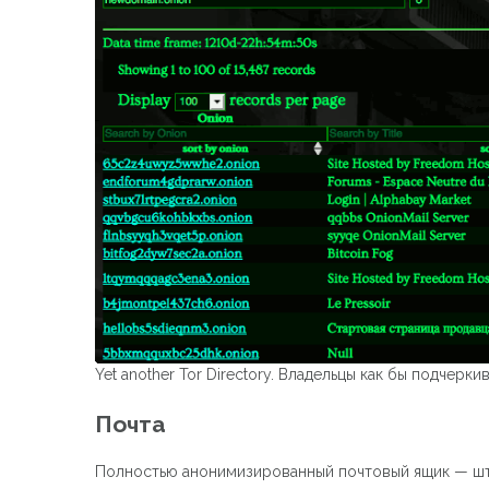
Yet another Tor Directory. Владельцы как бы подчерк
Почта
Полностью анонимизированный почтовый ящик — штук