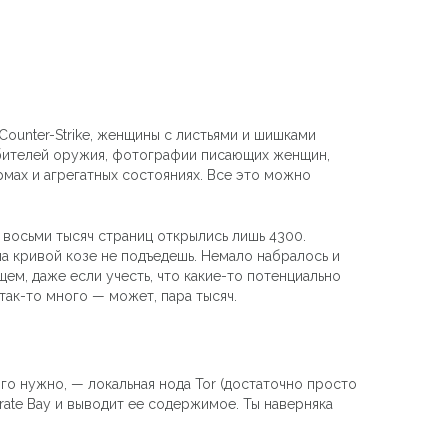
ounter-Strike, женщины с листьями и шишками
любителей оружия, фотографии писающих женщин,
ормах и агрегатных состояниях. Все это можно
 восьми тысяч страниц открылись лишь 4300.
а кривой козе не подъедешь. Немало набралось и
ем, даже если учесть, что какие-то потенциально
так-то много — может, пара тысяч.
ого нужно, — локальная нода Tor (достаточно просто
irate Bay и выводит ее содержимое. Ты наверняка