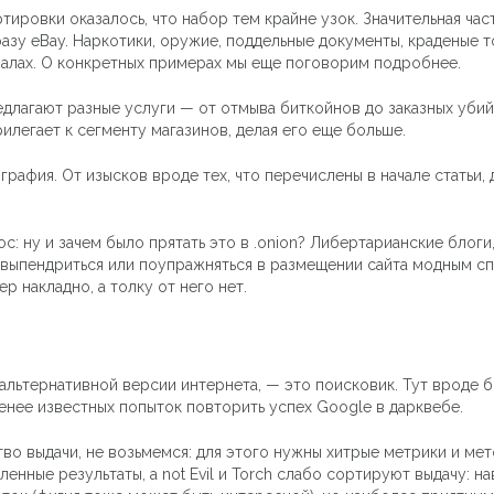
ировки оказалось, что набор тем крайне узок. Значительная час
зу eBay. Наркотики, оружие, поддельные документы, краденые т
валах. О конкретных примерах мы еще поговорим подробнее.
едлагают разные услуги — от отмыва биткойнов до заказных убий
илегает к сегменту магазинов, делая его еще больше.
рафия. От изысков вроде тех, что перечислены в начале статьи,
: ну и зачем было прятать это в .onion? Либертарианские блог
л выпендриться или поупражняться в размещении сайта модным с
р накладно, а толку от него нет.
 альтернативной версии интернета, — это поисковик. Тут вроде б
а менее известных попыток повторить успех Google в дарквебе.
во выдачи, не возьмемся: для этого нужны хитрые метрики и мет
нные результаты, а not Evil и Torch слабо сортируют выдачу: н