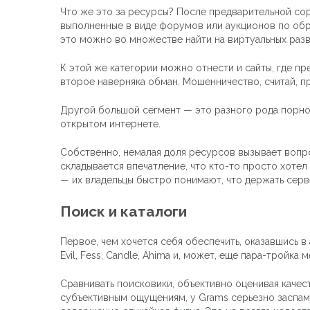
Что же это за ресурсы? После предварительной сорт
выполненные в виде форумов или аукционов по обра
это можно во множестве найти на виртуальных раз
К этой же категории можно отнести и сайты, где пр
второе наверняка обман. Мошенничество, считай, пр
Другой большой сегмент — это разного рода порног
открытом интернете.
Собственно, немалая доля ресурсов вызывает вопрос
складывается впечатление, что кто-то просто хоте
— их владельцы быстро понимают, что держать серве
Поиск и каталоги
Первое, чем хочется себя обеспечить, оказавшись в
Evil, Fess, Candle, Ahima и, может, еще пара-тройк
Сравнивать поисковики, объективно оценивая качест
субъективным ощущениям, у Grams серьезно заспамле