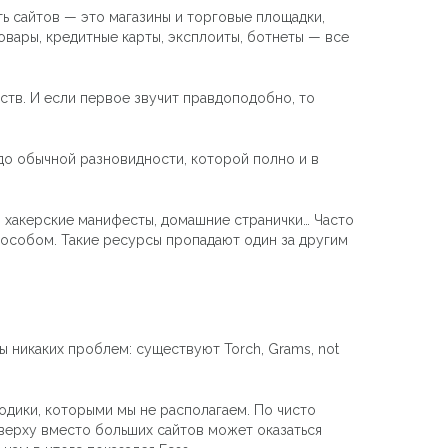
ть сайтов — это магазины и торговые площадки,
овары, кредитные карты, эксплоиты, ботнеты — все
ств. И если первое звучит правдоподобно, то
 до обычной разновидности, которой полно и в
и, хакерские манифесты, домашние странички… Часто
пособом. Такие ресурсы пропадают один за другим
ы никаких проблем: существуют Torch, Grams, not
одики, которыми мы не располагаем. По чисто
аверху вместо больших сайтов может оказаться