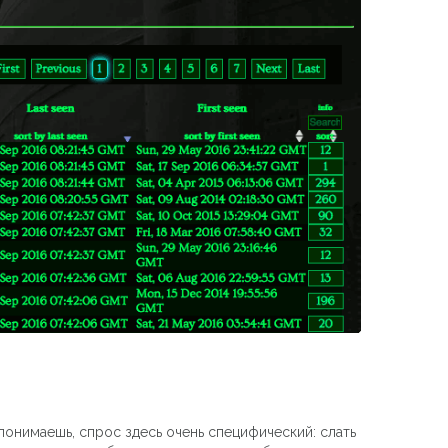
онимаешь, спрос здесь очень специфический: слать