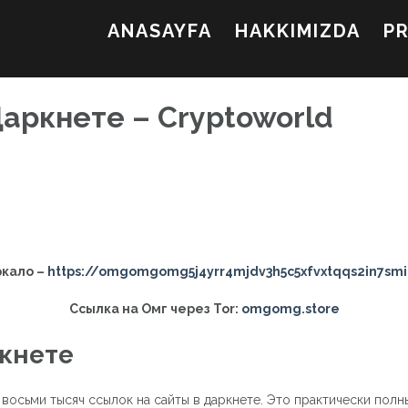
ANASAYFA
HAKKIMIZDA
P
Даркнете – Cryptoworld
ркало –
https://omgomgomg5j4yrr4mjdv3h5c5xfvxtqqs2in7sm
Ссылка на Омг через Tor:
omgomg.store
ркнете
восьми тысяч ссылок на сайты в даркнете. Это практически пол