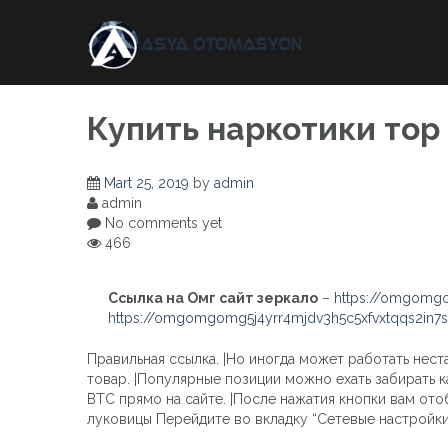
Skip
to
content
Купить наркотики тор
Mart 25, 2019
by
admin
admin
No comments yet
466
Ссылка на Омг сайт зеркало
–
https://omgomgo
https://omgomgomg5j4yrr4mjdv3h5c5xfvxtqqs2in
Правильная ссылка. |Но иногда может работать нест
товар. |Популярные позиции можно ехать забирать к
BTC прямо на сайте. |После нажатия кнопки вам ото
луковицы Перейдите во вкладку “Сетевые настройки”