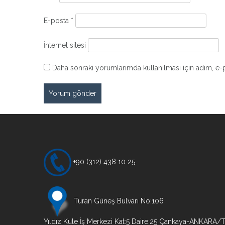
E-posta
*
İnternet sitesi
Daha sonraki yorumlarımda kullanılması için adım, e-p
+90 (312) 438 10 25
Turan Güneş Bulvarı No:106
Yıldız Kule İş Merkezi Kat:5 Daire:25 Çankaya-ANKARA