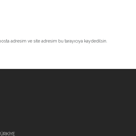
osta adresim ve site adresim bu tarayıcıya kaydedilsin.
/TÜRKİYE