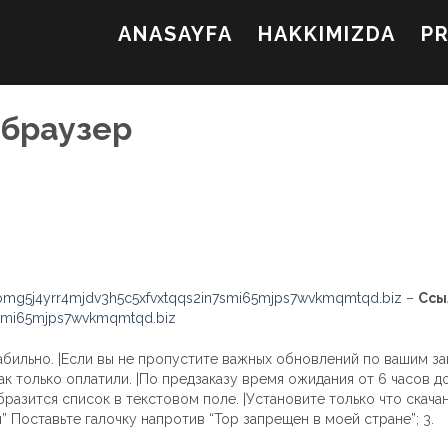
ANASAYFA
HAKKIMIZDA
P
 браузер
mg5j4yrr4mjdv3h5c5xfvxtqqs2in7smi65mjps7wvkmqmtqd.biz
–
Ссы
7smi65mjps7wvkmqmtqd.biz
абильно. |Если вы не пропустите важных обновлений по вашим зак
ак только оплатили. |По предзаказу время ожидания от 6 часов 
бразится список в текстовом поле. |Установите только что скача
 Поставьте галочку напротив “Тор запрещен в моей стране”; 3.