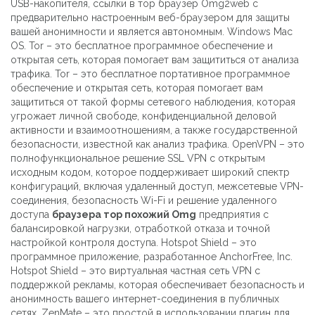
USB-накопителя, ссылки в тор браузер Omg2web с
предварительно настроенным веб-браузером для защиты
вашей анонимности и является автономным. Windows Mac
OS. Tor – это бесплатное программное обеспечение и
открытая сеть, которая помогает вам защититься от анализа
трафика. Tor – это бесплатное портативное программное
обеспечение и открытая сеть, которая помогает вам
защититься от такой формы сетевого наблюдения, которая
угрожает личной свободе, конфиденциальной деловой
активности и взаимоотношениям, а также государственной
безопасности, известной как анализ трафика. OpenVPN – это
полнофункциональное решение SSL VPN с открытым
исходным кодом, которое поддерживает широкий спектр
конфигураций, включая удаленный доступ, межсетевые VPN-
соединения, безопасность Wi-Fi и решение удаленного
доступа
браузера тор похожий Omg
предприятия с
балансировкой нагрузки, отработкой отказа и точной
настройкой контроля доступа. Hotspot Shield – это
программное приложение, разработанное AnchorFree, Inc.
Hotspot Shield – это виртуальная частная сеть VPN с
поддержкой рекламы, которая обеспечивает безопасность и
анонимность вашего интернет-соединения в публичных
сетях. ZenMate – это простой в использовании плагин для