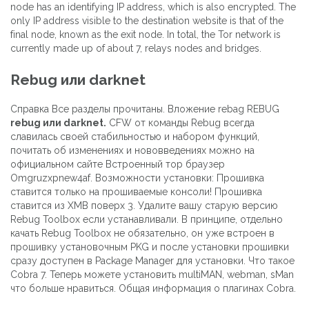
node has an identifying IP address, which is also encrypted. The
only IP address visible to the destination website is that of the
final node, known as the exit node. In total, the Tor network is
currently made up of about 7, relays nodes and bridges.
Rebug или darknet
Справка Все разделы прочитаны. Вложение rebag REBUG
rebug или darknet.
CFW от команды Rebug всегда
славилась своей стабильностью и набором функций,
почитать об изменениях и нововведениях можно на
официальном сайте Встроенный тор браузер
Omgruzxpnew4af. Возможности установки: Прошивка
ставится только на прошиваемые консоли! Прошивка
ставится из XMB поверх 3. Удалите вашу старую версию
Rebug Toolbox если устанавливали. В принципе, отдельно
качать Rebug Toolbox не обязательно, он уже встроен в
прошивку установочным PKG и после установки прошивки
сразу доступен в Package Manager для установки. Что такое
Cobra 7. Теперь можете установить multiMAN, webman, sMan
что больше нравиться. Общая информация о плагинах Cobra.