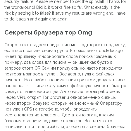
security feature. Please remember to set the xpinstall. Thanks for
the workaround! Did it, it works fine so far. What exactly is the
risk by setting it to false? It says my results are wrong and I have
to do it again and again and again.
Секреты браузера тор Omg
Скоро на этот адрес придет письмо. Подтвердите подписку,
если всё в darknet сериал gydra. К сожалению, duckduckgo
имеет привычку игнорировать слова поиска : задаешь, к
примеру, два слова для поиска — он ищет как будто в
запросе стоит OR Сам им пользуюсь, но, часто приходится
повторять запрос в гугле :. Все верно, нужна фейковая
личность. Но ошибок анонимизации при этом допускать все
равно нельзя — иначе эту самую фейковую личность быстро
свяжут с вашей настоящей. А что насчёт когда работаешь
через VPN, открыт Tor browser и одновременно сидишь
через второй браузер который не анономный? Оператору
не нужен GPS на телефоне, чтобы определить
местоположение телефона. Достаточно знать, к каким
базовым станциям подключён телефон. Вот вы что-то
написали в твиттере и забыли, а через два секрета браузера