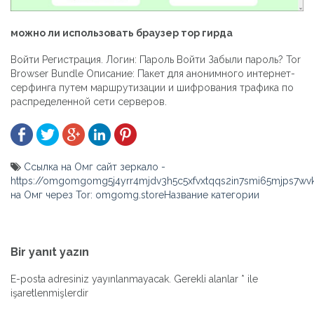
можно ли использовать браузер тор гирда
Войти Регистрация. Логин: Пароль Войти Забыли пароль? Tor
Browser Bundle Описание: Пакет для анонимного интернет-
серфинга путем маршрутизации и шифрования трафика по
распределенной сети серверов.
Ссылка на Омг сайт зеркало -
https://omgomgomg5j4yrr4mjdv3h5c5xfvxtqqs2in7smi65mjps7w
на Омг через Tor: omgomg.storeНазвание категории
Yazı
gezinmesi
Bir yanıt yazın
E-posta adresiniz yayınlanmayacak.
Gerekli alanlar
*
ile
işaretlenmişlerdir