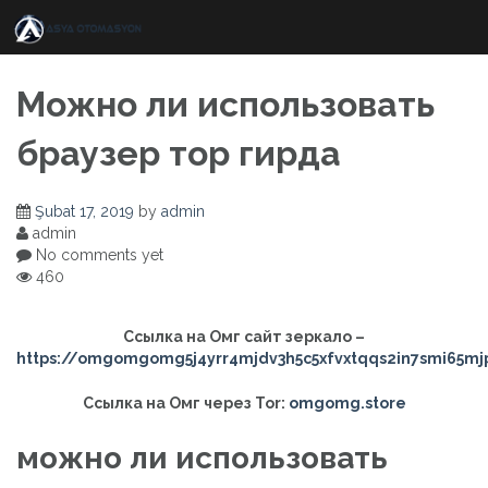
Skip
to
content
Можно ли использовать
браузер тор гирда
Şubat 17, 2019
by
admin
admin
No comments yet
460
Ссылка на Омг сайт зеркало –
https://omgomgomg5j4yrr4mjdv3h5c5xfvxtqqs2in7smi65m
Ссылка на Омг через Tor:
omgomg.store
можно ли использовать