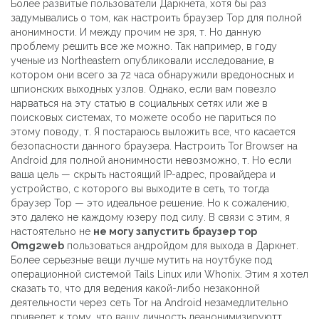
Более развитые пользователи Даркнета, хотя бы раз
задумывались о том, как настроить браузер Тор для полной
анонимности. И между прочим не зря, т. Но данную
проблему решить все же можно. Так например, в году
ученые из Northeastern опубликовали исследование, в
котором они всего за 72 часа обнаружили вредоносных и
шпионских выходных узлов. Однако, если вам повезло
нарваться на эту статью в социальных сетях или же в
поисковых системах, то можете особо не париться по
этому поводу, т. Я постараюсь выложить все, что касается
безопасности данного браузера. Настроить Tor Browser на
Android для полной анонимности невозможно, т. Но если
ваша цель — скрыть настоящий IP-адрес, провайдера и
устройство, с которого вы выходите в сеть, то тогда
браузер Тор — это идеальное решение. Но к сожалению,
это далеко не каждому юзеру под силу. В связи с этим, я
настоятельно не
не могу запустить браузер тор
Omg2web
пользоваться андройдом для выхода в Даркнет.
Более серьезные вещи лучше мутить на ноутбуке под
операционной системой Tails Linux или Whonix. Этим я хотел
сказать то, что для ведения какой-либо незаконной
деятельности через сеть Tor на Android незамедлительно
приведет к тому, что вашу личность деанонимизируютт.