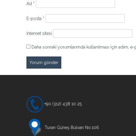
Ad
*
E-posta
*
İnternet sitesi
Daha sonraki yorumlarımda kullanılması için adım, e-p
+90 (312) 438 10 25
Turan Güneş Bulvarı No:106