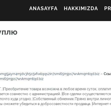
ANASAYFA
HAKKIMIZDA
P
уплю
mg5j4yrr4mjdv3h5c5xfvxtqqs2in7smi65mjps7wvkmqmtqd.biz
–
Ссы
7smi65mjps7wvkmqmtqd.biz
. |Преобритение товара возможна в любое время суток, оплатит
ается совместно с администрацией. |Все сделки осуществляются
 почто куда угодно. |Собственный обменник Прямо внутри лично
Вы сможете убедиться в добросовестности продавца. |Интерне