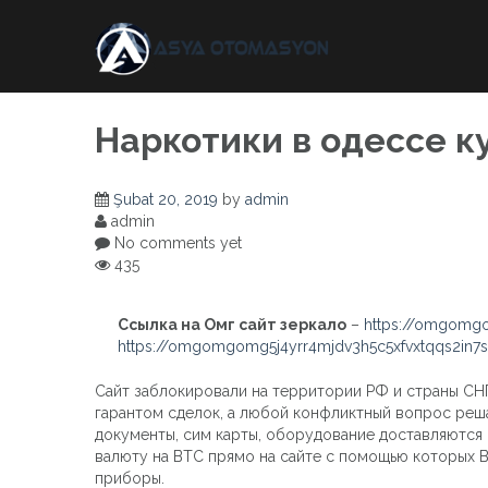
Skip
to
content
Наркотики в одессе к
Şubat 20, 2019
by
admin
admin
No comments yet
435
Ссылка на Омг сайт зеркало
–
https://omgomgo
https://omgomgomg5j4yrr4mjdv3h5c5xfvxtqqs2in
Сайт заблокировали на территории РФ и страны СНГ
гарантом сделок, а любой конфликтный вопрос реш
документы, сим карты, оборудование доставляются
валюту на BTC прямо на сайте с помощью которых 
приборы.