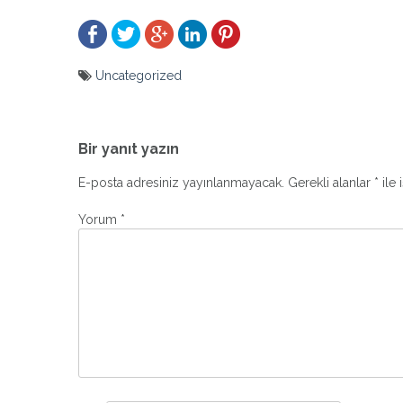
Uncategorized
Yazı
gezinmesi
Bir yanıt yazın
E-posta adresiniz yayınlanmayacak.
Gerekli alanlar
*
ile 
Yorum
*