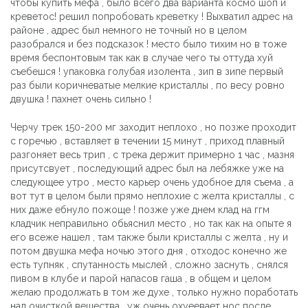
чтобы купить мефа , было всего два варианта космо шоп и
креветос! решил попробовать креветку ! Выхватил адрес на
районе , адрес был немного не точный но в целом
разобрался и без подсказок ! место было тихим но в тоже
время беспонтовым так как в случае чего ты оттуда хуй
съебешся ! упаковка голубая изолента , зип в зипе первый
раз были коричневатые мелкие кристаллы , по весу ровно
двушка ! пахнет очень сильно !
Черчу трек 150-200 мг заходит неплохо , но позже проходит
с горечью , вставляет в течении 15 минут , приход плавный
разгоняет весь трип , с трека держит примерно 1 час , мазня
присутсвует , последующий адрес был на лебяжке уже на
следующее утро , место карьер очень удобное для съема , а
вот тут в целом были прямо неплохие с желта кристаллы , с
них даже ебнуло пожоще ! позже уже днем клад на ггм
кладчик неправильно обьяснил место , но так как на опыте я
его всеже нашел , там также были кристаллы с желта , ну и
потом двушка мефа ночью этого дня , отходос конечно же
есть тупняк , спутанность мыслей , сложно заснуть , снялся
пивом в клубе и парой напасов гаша , в общем и целом
желаю продолжать в том же духе , только нужно поработать
над очисткой вещества , уж очень охуеевает нос после ,