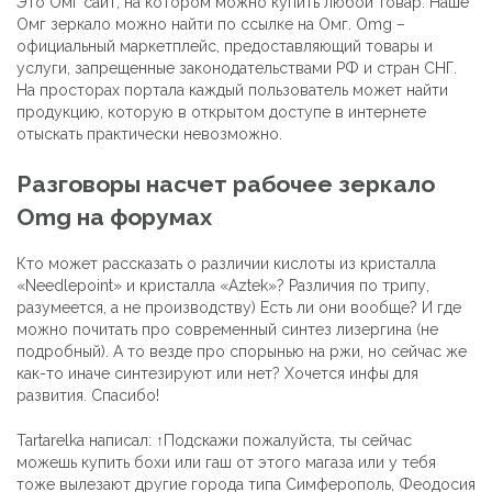
Это Омг сайт, на котором можно купить любой товар. Наше
Омг зеркало можно найти по ссылке на Омг. Omg –
официальный маркетплейс, предоставляющий товары и
услуги, запрещенные законодательствами РФ и стран СНГ.
На просторах портала каждый пользователь может найти
продукцию, которую в открытом доступе в интернете
отыскать практически невозможно.
Разговоры насчет рабочее зеркало
Omg на форумах
Кто может рассказать о различии кислоты из кристалла
«Needlepoint» и кристалла «Aztek»? Различия по трипу,
разумеется, а не производству) Есть ли они вообще? И где
можно почитать про современный синтез лизергина (не
подробный). А то везде про спорынью на ржи, но сейчас же
как-то иначе синтезируют или нет? Хочется инфы для
развития. Спасибо!
Tartarelka написал: ↑Подскажи пожалуйста, ты сейчас
можешь купить бохи или гаш от этого магаза или у тебя
тоже вылезают другие города типа Симферополь, Феодосия