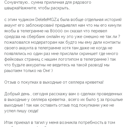
Сочувчтвую… сумма приличная для рядового
швыркаНажмите, чтобы раскрыть…
с этим чудиком DeleteMGZ4 была вобще отдельная история)
акаунт его заблокирован) предьявлял нам что мы его кинули
якобы в телеграмме на 80000 он сказал что перевел
средсва на сбербанк онлайн ну это уже смешно не так ли ?
пожаловался модераторам как будто мы ему дали контакты
своего акаунта в телеграмме хотя там даже не когда не
появлялись но один раз мне прислали скриншет где много
фейковых страниц с нашим логотипом в телеграмме ) так
что будьте аккуратны не ведитесь на такой развод) мы
раьотаем только на Омг )
Отзыв о покупках в выходные от селлера креветка!
Добрый день , сегодня расскажу вам о сделках проведенных
в выходные у селлера креветка , всего их было 5 за прошлые
выходные ! так как оставить отзыв под покупками уже не
успел пишу сюда!
Итак приехал в тагил у меня возникла потребность в том