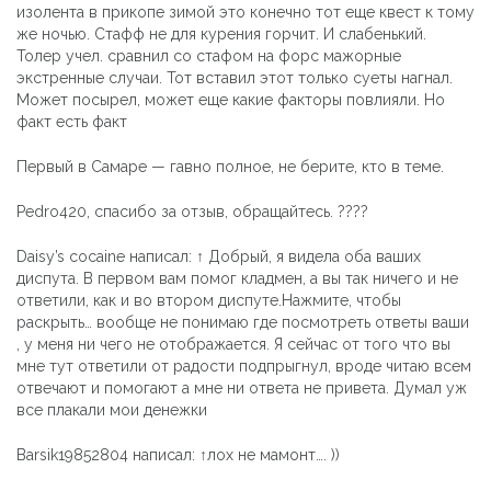
изолента в прикопе зимой это конечно тот еще квест к тому
же ночью. Стафф не для курения горчит. И слабенький.
Толер учел. сравнил со стафом на форс мажорные
экстренные случаи. Тот вставил этот только суеты нагнал.
Может посырел, может еще какие факторы повлияли. Но
факт есть факт
Первый в Самаре — гавно полное, не берите, кто в теме.
Pedro420, спасибо за отзыв, обращайтесь. ????
Daisy’s cocaine написал: ↑ Добрый, я видела оба ваших
диспута. В первом вам помог кладмен, а вы так ничего и не
ответили, как и во втором диспуте.Нажмите, чтобы
раскрыть… вообще не понимаю где посмотреть ответы ваши
, у меня ни чего не отображается. Я сейчас от того что вы
мне тут ответили от радости подпрыгнул, вроде читаю всем
отвечают и помогают а мне ни ответа не привета. Думал уж
все плакали мои денежки
Barsik19852804 написал: ↑лох не мамонт…. ))