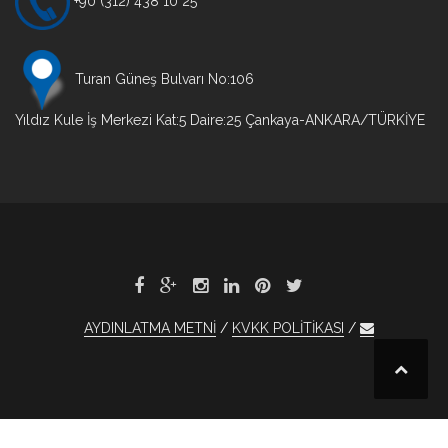
+90 (312) 438 10 25
Turan Güneş Bulvarı No:106
Yıldız Kule İş Merkezi Kat:5 Daire:25 Çankaya-ANKARA/TÜRKİYE
AYDINLATMA METNİ
KVKK POLİTİKASI
bet
obet
otobet
otobet
otobet
1xBet
1xBet