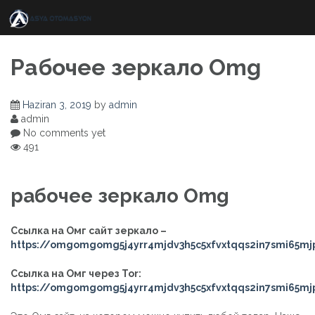
Skip
to
content
Рабочее зеркало Omg
Haziran 3, 2019
by
admin
admin
No comments yet
491
рабочее зеркало Omg
Ссылка на Омг сайт зеркало –
https://omgomgomg5j4yrr4mjdv3h5c5xfvxtqqs2in7smi65m
Ссылка на Омг через Tor:
https://omgomgomg5j4yrr4mjdv3h5c5xfvxtqqs2in7smi65m