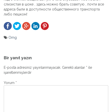
слизистая в шоке , здесь можно брать советую , почти все
адреса были в доступности общественного транспорта
либо пешком!
Omg
Yazı
gezinmesi
Bir yanıt yazın
E-posta adresiniz yayınlanmayacak.
Gerekli alanlar
*
ile
işaretlenmişlerdir
Yorum
*