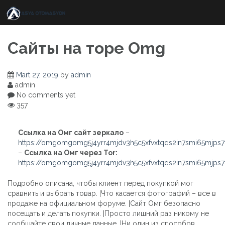
Skip
to
content
Сайты на торе Omg
Mart 27, 2019
by
admin
admin
No comments yet
357
Ссылка на Омг сайт зеркало
–
https://omgomgomg5j4yrr4mjdv3h5c5xfvxtqqs2in7smi65mjps
–
Ссылка на Омг через Tor:
https://omgomgomg5j4yrr4mjdv3h5c5xfvxtqqs2in7smi65mjps
Подробно описана, чтобы клиент перед покупкой мог
сравнить и выбрать товар. |Что касается фотографий – все в
продаже на официальном форуме. |Сайт Омг безопасно
посещать и делать покупки. |Просто лишний раз никому не
сообщайте свои личные данные. |Ни один из способов