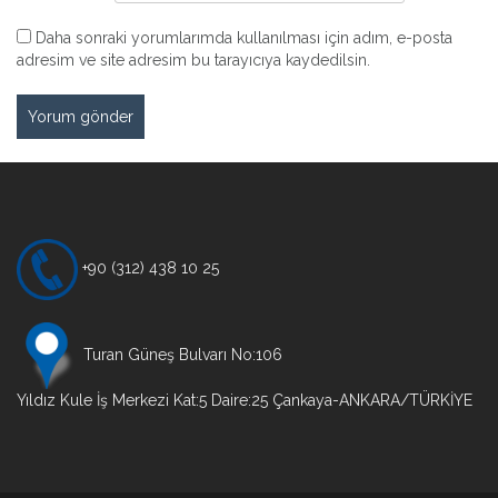
Daha sonraki yorumlarımda kullanılması için adım, e-posta
adresim ve site adresim bu tarayıcıya kaydedilsin.
+90 (312) 438 10 25
Turan Güneş Bulvarı No:106
Yıldız Kule İş Merkezi Kat:5 Daire:25 Çankaya-ANKARA/TÜRKİYE