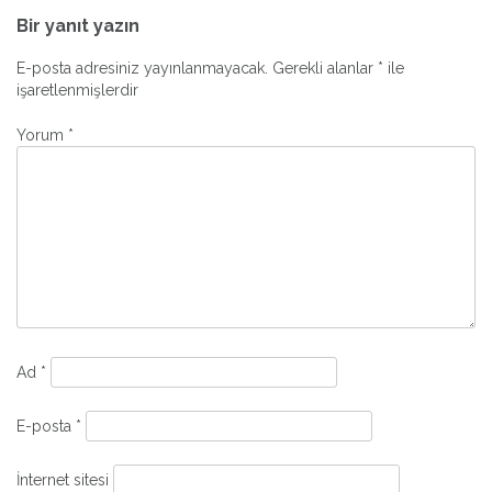
gezinmesi
Bir yanıt yazın
E-posta adresiniz yayınlanmayacak.
Gerekli alanlar
*
ile
işaretlenmişlerdir
Yorum
*
Ad
*
E-posta
*
İnternet sitesi