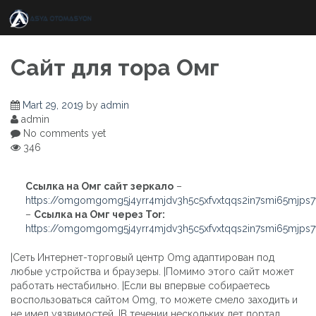
Skip
to
content
Сайт для тора Омг
Mart 29, 2019
by
admin
admin
No comments yet
346
Ссылка на Омг сайт зеркало
–
https://omgomgomg5j4yrr4mjdv3h5c5xfvxtqqs2in7smi65mjps
–
Ссылка на Омг через Tor:
https://omgomgomg5j4yrr4mjdv3h5c5xfvxtqqs2in7smi65mjps
|Сеть Интернет-торговый центр Omg адаптирован под
любые устройства и браузеры. |Помимо этого сайт может
работать нестабильно. |Если вы впервые собираетесь
воспользоваться сайтом Omg, то можете смело заходить и
не имел уязвимостей. |В течении нескольких лет портал