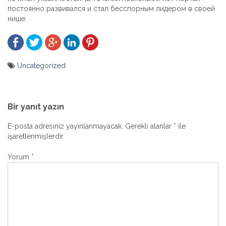
постоянно развивался и стал бесспорным лидером в своей
нише.
Uncategorized
Yazı
gezinmesi
Bir yanıt yazın
E-posta adresiniz yayınlanmayacak.
Gerekli alanlar
*
ile
işaretlenmişlerdir
Yorum
*