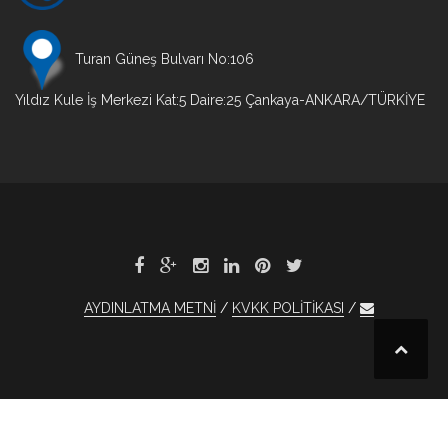
Turan Güneş Bulvarı No:106
Yıldız Kule İş Merkezi Kat:5 Daire:25 Çankaya-ANKARA/TÜRKİYE
AYDINLATMA METNİ
KVKK POLİTİKASI
xBet
tobet
otobet