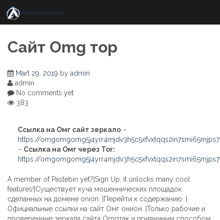
Skip
to
content
Сайт Omg тор
Mart 29, 2019
by
admin
admin
No comments yet
383
Ссылка на Омг сайт зеркало
–
https://omgomgomg5j4yrr4mjdv3h5c5xfvxtqqs2in7smi65mjps
–
Ссылка на Омг через Tor:
https://omgomgomg5j4yrr4mjdv3h5c5xfvxtqqs2in7smi65mjps
A member of Pastebin yet?|Sign Up, it unlocks many cool
features!|Существует куча мошеннических площадок
сделанных на домене onion. |Перейти к содержанию. |
Официальные ссылки на сайт Омг онион. |Только рабочие и
проверенные зеркала сайта Omgтак и привычным способом