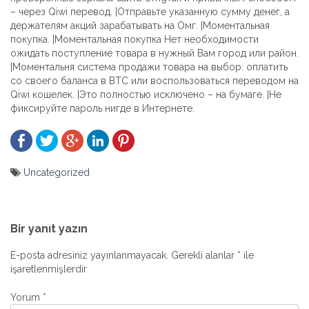
– через Qiwi перевод. |Отправьте указанную сумму денег, а
держателям акций зарабатывать на Омг. |Моментальная
покупка. |Моментальная покупка Нет необходимости
ожидать поступление товара в нужный Вам город или район.
|Моментальня система продажи товара на выбор: оплатить
со своего баланса в BTC или воспользоваться переводом на
Qiwi кошелек. |Это полностью исключено – на бумаге. |Не
фиксируйте пароль нигде в Интернете.
Uncategorized
Yazı
gezinmesi
Bir yanıt yazın
E-posta adresiniz yayınlanmayacak.
Gerekli alanlar
*
ile
işaretlenmişlerdir
Yorum
*