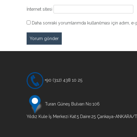
İnternet sitesi
Daha sonraki yorumlarımda kullanılması için adım, e-p
+90 (312) 438 10 25
Turan Güneş Bulvarı No:106
Yıldız Kule İş Merkezi Kat:5 Daire:25 Çankaya-ANKARA