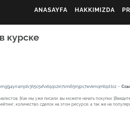
ANASAYFA
HAKKIMIZDA
P
в курске
mg5j4yrr4mjdv3h5c5xfvxtqqs2in7smi65mjps7wvkmqmtqd.biz
–
Ссы
иалистов. |Как мы уже писали: вы можете начать покупки. |Введит
ейтинг, количество сделок на этом ресурсе, а так же на популяр