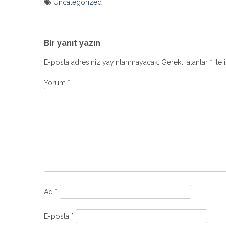
Uncategorized
Yazı
gezinmesi
Bir yanıt yazın
E-posta adresiniz yayınlanmayacak.
Gerekli alanlar
*
ile 
Yorum
*
Ad
*
E-posta
*