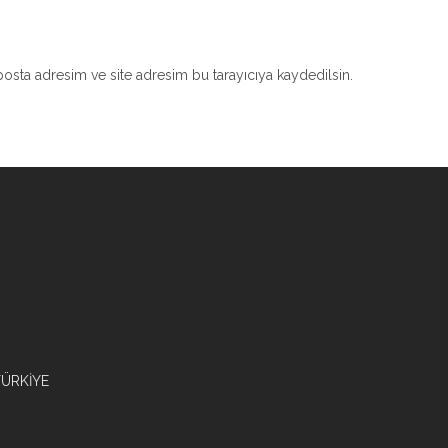
osta adresim ve site adresim bu tarayıcıya kaydedilsin.
/TÜRKİYE