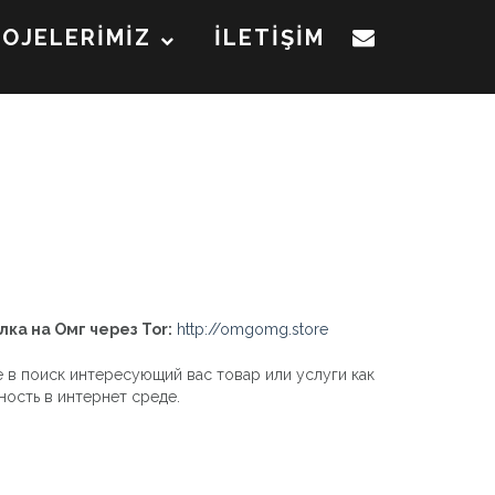
ROJELERİMİZ
İLETİŞİM
лка на Омг через Tor:
http://omgomg.store
е в поиск интересующий вас товар или услуги как
ность в интернет среде.