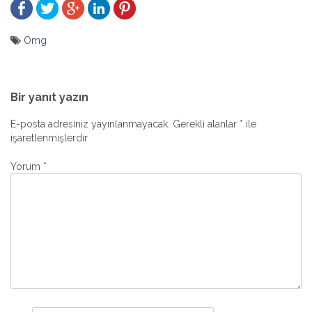
Omg
Yazı
gezinmesi
Bir yanıt yazın
E-posta adresiniz yayınlanmayacak.
Gerekli alanlar
*
ile
işaretlenmişlerdir
Yorum
*