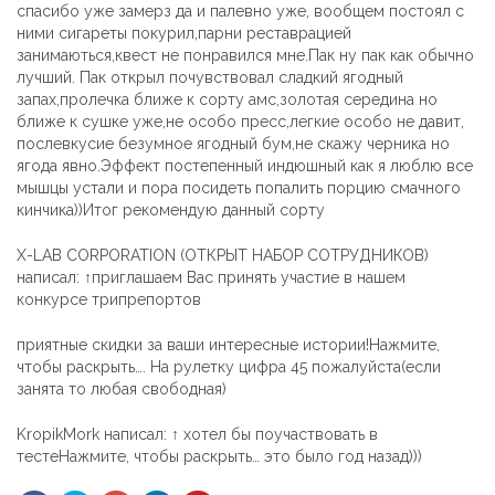
спасибо уже замерз да и палевно уже, вообщем постоял с
ними сигареты покурил,парни реставрацией
занимаються,квест не понравился мне.Пак ну пак как обычно
лучший. Пак открыл почувствовал сладкий ягодный
запах,пролечка ближе к сорту амс,золотая середина но
ближе к сушке уже,не особо пресс,легкие особо не давит,
послевкусие безумное ягодный бум,не скажу черника но
ягода явно.Эффект постепенный индюшный как я люблю все
мышцы устали и пора посидеть попалить порцию смачного
кинчика))Итог рекомендую данный сорту
X-LAB CORPORATION (ОТКРЫТ НАБОР СОТРУДНИКОВ)
написал: ↑приглашаем Вас принять участие в нашем
конкурсе трипрепортов
приятные скидки за ваши интересные истории!Нажмите,
чтобы раскрыть…. На рулетку цифра 45 пожалуйста(если
занята то любая свободная)
KropikMork написал: ↑ хотел бы поучаствовать в
тестеНажмите, чтобы раскрыть… это было год назад)))