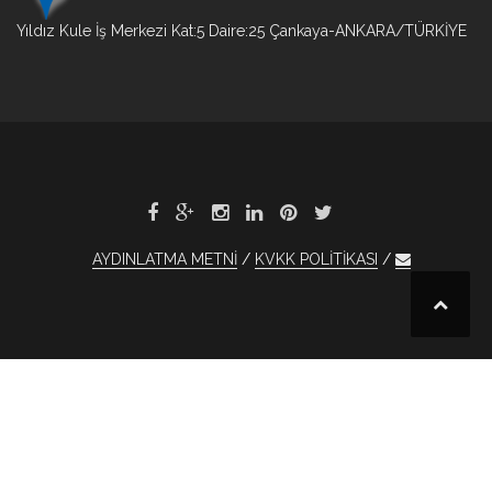
Yıldız Kule İş Merkezi Kat:5 Daire:25 Çankaya-ANKARA/TÜRKİYE
AYDINLATMA METNİ
KVKK POLİTİKASI
obet
otobet
otobet
1xBet
1xBet