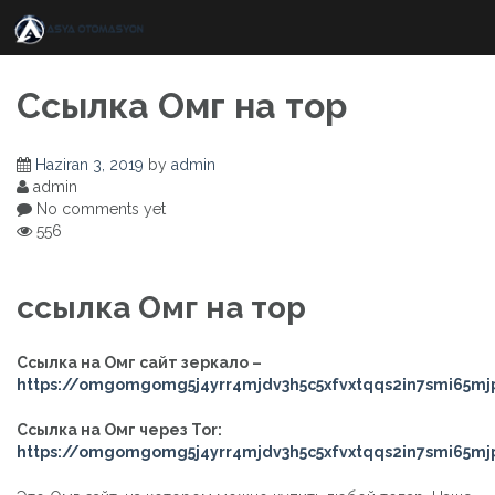
Skip
to
content
Ссылка Омг на тор
Haziran 3, 2019
by
admin
admin
No comments yet
556
ссылка Омг на тор
Ссылка на Омг сайт зеркало –
https://omgomgomg5j4yrr4mjdv3h5c5xfvxtqqs2in7smi65m
Ссылка на Омг через Tor:
https://omgomgomg5j4yrr4mjdv3h5c5xfvxtqqs2in7smi65m