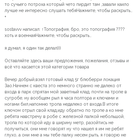
то сучьего потроха который чето пирдит там ,завали хаило
лучше не интересно слушать тебяНажмите, чтобы раскрыть…
+
sostavvv написал: ↑Топография, бро, это топография ????
хоть и военнаяНажмите, чтобы раскрыть…
я думал, я один так делал)))
Оставляйте здесь ваши предложения, пожелания, отзывы и
всё что касается этой категории товара
Вечер добрый,взял готовый клад 5г блюберри локация
Зао.Начнем с квеста это немного странно не далеко от
входа в парк спрятан мой заветный клад, почти на тропе в
сугробе, ну вообщем рыл я часа полтора и ключами и
ногами бил,напомню тропа недалеко от входа.В итоге
ключом отрыл свой клад,иду обратно по тропе а ко мне
ребята навстречу в робе с железной палкой небольшой,
тропа по которой иду в ширину метр, разойтись не
получиться, они мне говорят ну что нашел я им не ребят
глухо, а они мне а мы тебе палку несем рыть, я говорю не