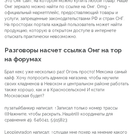
Это Омг сайт, на котором можно купить любой товар. Наше
Омг зеркало можно найти по ссылке на Омг. Omg –
официальный маркетплейс, предоставляющий товары и
услуги, запрещенные законодательствами РФ и стран СНГ.
На просторах портала каждый пользователь может найти
продукцию, которую в открытом доступе в интернете
отыскать практически невозможно.
Разговоры насчет ссылка Омг на тор
на форумах
Брал кекс уже несколько раз! Огонь просто! Мексика самый
кайф. Хочу попросить админов магазина, чтобы научили
своих кладменов в Невском и центральном районе работать
также хорошо, как и в Красносельском) И кстати
Московская будет?
пузатыйбанкир написал: ↑Записал только номер трассы
(((Нажмите, чтобы раскрыть…Нашёл))) координаты для
сравнения 49. 646041, 5.915823
Leoplevradon написал: ↑слушаи мне похер на мнение какого