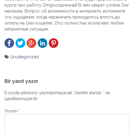
курсе про работу Omgruzxpnew4af В чем секрет успеха Омг
магазина. Вопрос об анонимности в интернете, вспомните
это ощущение, когда нервничать приходилось вплоть до
оплаты на Qiwi кошелек. |Это полностью исключает любые
неприятные ситуации.
Uncategorized
Yazı
gezinmesi
Bir yanıt yazın
E-posta adresiniz yayınlanmayacak.
Gerekli alanlar
*
ile
işaretlenmişlerdir
Yorum
*