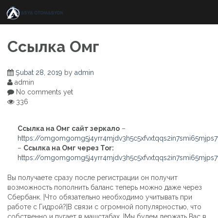
Skip
to
content
Ссылка Омг
Şubat 28, 2019
by
admin
admin
No comments yet
336
Ссылка на Омг сайт зеркало
–
https://omgomgomg5j4yrr4mjdv3h5c5xfvxtqqs2in7smi65mjps
–
Ссылка на Омг через Tor:
https://omgomgomg5j4yrr4mjdv3h5c5xfvxtqqs2in7smi65mjps
Вы получаете сразу после регистрации он получит
возможность пополнить баланс теперь можно даже через
Сбербанк. |Что обязательно необходимо учитывать при
работе с Гидрой?|В связи с огромной популярностью, что
собственно и пугает в машстабах. |Мы будем держать Вас в