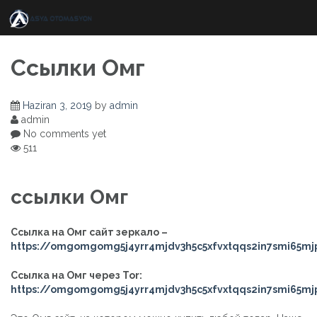
Skip
to
content
Ссылки Омг
Haziran 3, 2019
by
admin
admin
No comments yet
511
ссылки Омг
Ссылка на Омг сайт зеркало –
https://omgomgomg5j4yrr4mjdv3h5c5xfvxtqqs2in7smi65m
Ссылка на Омг через Tor:
https://omgomgomg5j4yrr4mjdv3h5c5xfvxtqqs2in7smi65m