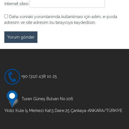
İnternet sitesi
Daha sonraki yorumlarımda kullanılması için adım, e-posta
adresim ve site adresim bu tarayıcıya kaydedilsin.
+90 (312) 438 10 25
Turan Güneş Bulvarı No:106
Yıldız Kule İş Merkezi Kat:5 Daire:25 Çankaya-ANKARA/TÜRKİYE