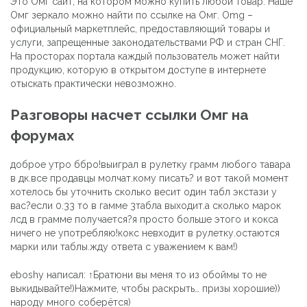
Это Омг сайт, на котором можно купить любой товар. Наше
Омг зеркало можно найти по ссылке на Омг. Omg –
официальный маркетплейс, предоставляющий товары и
услуги, запрещенные законодательствами РФ и стран СНГ.
На просторах портала каждый пользователь может найти
продукцию, которую в открытом доступе в интернете
отыскать практически невозможно.
Разговоры насчет ссылки Омг на
форумах
доброе утро ббро!выиграл в рулетку грамм любого тавара
в дк.все продавцы молчат.кому писать? и вот такой момент
хотелось бы уточнить сколько весит один табл экстази у
вас?если 0.33 то в гамме 3табла выходит.а сколько марок
лсд в грамме получается?я просто больше этого и кокса
ничего не употребляю!кокс невходит в рулетку.остаются
марки или таблы.жду ответа с уважением к вам!)
eboshy написал: ↑Братюни вы меня то из обоймы то не
выкидывайте!)Нажмите, чтобы раскрыть… призы хорошие))
народу много соберётся)