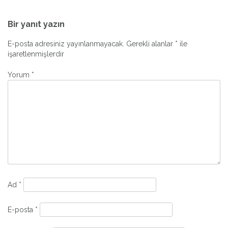
Yazı
gezinmesi
Bir yanıt yazın
E-posta adresiniz yayınlanmayacak.
Gerekli alanlar
*
ile
işaretlenmişlerdir
Yorum
*
Ad
*
E-posta
*