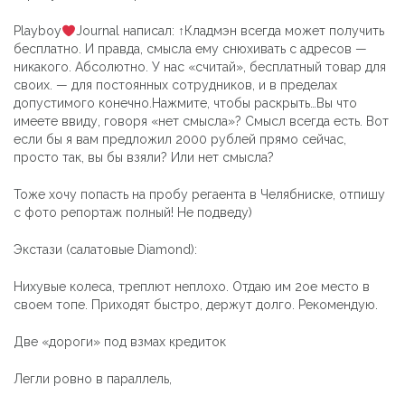
Playboy
Journal написал: ↑Кладмэн всегда может получить
бесплатно. И правда, смысла ему снюхивать с адресов —
никакого. Абсолютно. У нас «считай», бесплатный товар для
своих. — для постоянных сотрудников, и в пределах
допустимого конечно.Нажмите, чтобы раскрыть…Вы что
имеете ввиду, говоря «нет смысла»? Смысл всегда есть. Вот
если бы я вам предложил 2000 рублей прямо сейчас,
просто так, вы бы взяли? Или нет смысла?
Тоже хочу попасть на пробу регаента в Челябниске, отпишу
с фото репортаж полный! Не подведу)
Экстази (салатовые Diamond):
Нихувые колеса, треплют неплохо. Отдаю им 2ое место в
своем топе. Приходят быстро, держут долго. Рекомендую.
Две «дороги» под взмах кредиток
Легли ровно в параллель,