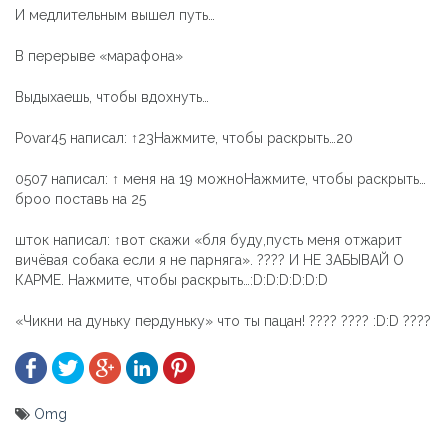
И медлительным вышел путь…
В перерыве «марафона»
Выдыхаешь, чтобы вдохнуть…
Povar45 написал: ↑23Нажмите, чтобы раскрыть…20
0507 написал: ↑ меня на 19 можноНажмите, чтобы раскрыть…
броо поставь на 25
шток написал: ↑вот скажи «бля буду,пусть меня отжарит
вичёвая собака если я не парняга». ???? И НЕ ЗАБЫВАЙ О
КАРМЕ. Нажмите, чтобы раскрыть…:D:D:D:D:D:D
«Чикни на дуньку пердуньку» что ты пацан! ???? ???? :D:D ????
Omg