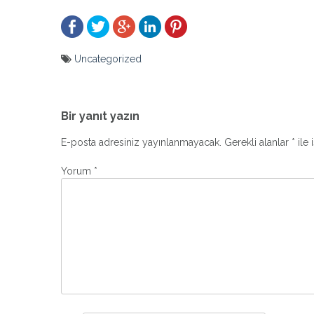
Uncategorized
Yazı
gezinmesi
Bir yanıt yazın
E-posta adresiniz yayınlanmayacak.
Gerekli alanlar
*
ile 
Yorum
*