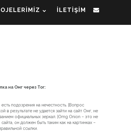
ROJELERİMİZ
İLETİŞİM
лка на Омг через Tor:
 есть подозрения на нечестность. |Вопрос
ой в результате не удается зайти на сайт Омг, не
ванием официальных зеркал. |Omg Onion – это не
сайта, он должен быть таким как на картинках –
правильной ссылки.