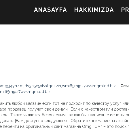
ANASAYFA
HAKKIMIZDA
P
mg5j4yrr4mjdv3h5c5xfvxtqqs2in7smi65mjps7wvkmqmtqd.biz
–
Ссы
7smi65mjps7wvkmqmtqd.biz
анить любой магазин если тот не подходит по качеству услуг или
ара продавец получит свои деньги. |Если с качеством или доставк
ов. |Также является безопасным так как был написан с использо
елать. |Вам доступно следующее:. |Обратите внимание на дизайн 
е перейти на оригинальный сайт магазина Omg. |Омг – это поиск 