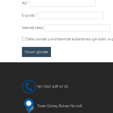
Ad
*
E-posta
*
İnternet sitesi
Daha sonraki yorumlarımda kullanılması için adım, e-p
+90 (312) 438 10 25
Turan Güneş Bulvarı No:106