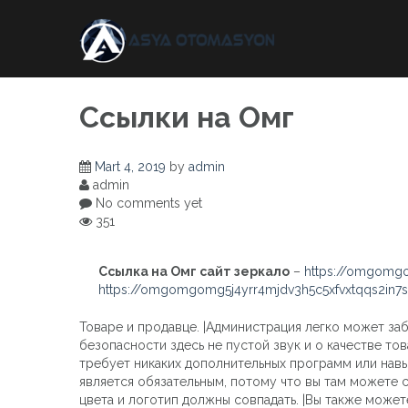
Skip
to
content
Ссылки на Омг
Mart 4, 2019
by
admin
admin
No comments yet
351
Ссылка на Омг сайт зеркало
–
https://omgomgo
https://omgomgomg5j4yrr4mjdv3h5c5xfvxtqqs2in
Товаре и продавце. |Администрация легко может заб
безопасности здесь не пустой звук и о качестве тов
требует никаких дополнительных программ или навык
является обязательным, потому что вы там можете сд
цвета и логотип должны совпадать. |Вы также может