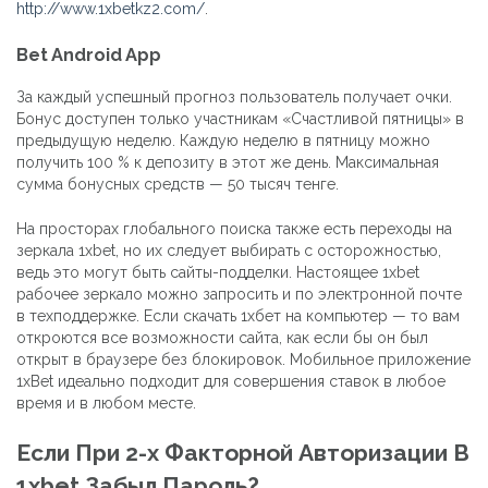
http://www.1xbetkz2.com/
.
Bet Android App
За каждый успешный прогноз пользователь получает очки.
Бонус доступен только участникам «Счастливой пятницы» в
предыдущую неделю. Каждую неделю в пятницу можно
получить 100 % к депозиту в этот же день. Максимальная
сумма бонусных средств — 50 тысяч тенге.
На просторах глобального поиска также есть переходы на
зеркала 1xbet, но их следует выбирать с осторожностью,
ведь это могут быть сайты-подделки. Настоящее 1xbet
рабочее зеркало можно запросить и по электронной почте
в техподдержке. Если скачать 1хбет на компьютер — то вам
откроются все возможности сайта, как если бы он был
открыт в браузере без блокировок. Мобильное приложение
1xBet идеально подходит для совершения ставок в любое
время и в любом месте.
Если При 2-х Факторной Авторизации В
1xbet Забыл Пароль?