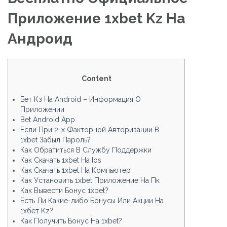
Приложение 1xbet Kz На
Андроид
Content
Бет Кз На Android – Информация О
Приложении
Bet Android App
Если При 2-х Факторной Авторизации В
1xbet Забыл Пароль?
Как Обратиться В Службу Поддержки
Как Скачать 1xbet На Ios
Как Скачать 1xbet На Компьютер
Как Установить 1xbet Приложение На Пк
Как Вывести Бонус 1xbet?
Есть Ли Какие-либо Бонусы Или Акции На
1хбет Kz?
Как Получить Бонус На 1xbet?