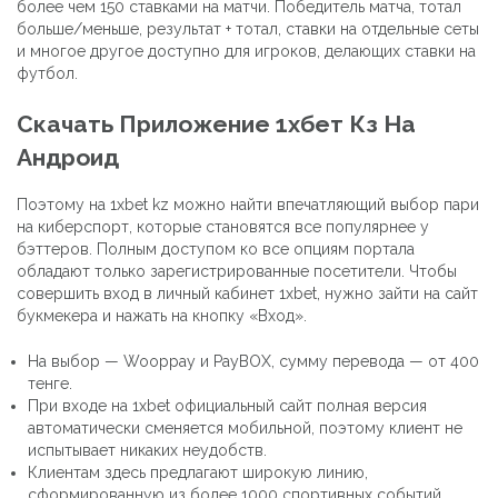
более чем 150 ставками на матчи. Победитель матча, тотал
больше/меньше, результат + тотал, ставки на отдельные сеты
и многое другое доступно для игроков, делающих ставки на
футбол.
Скачать Приложение 1хбет Кз На
Андроид
Поэтому на 1xbet kz можно найти впечатляющий выбор пари
на киберспорт, которые становятся все популярнее у
бэттеров. Полным доступом ко все опциям портала
обладают только зарегистрированные посетители. Чтобы
совершить вход в личный кабинет 1xbet, нужно зайти на сайт
букмекера и нажать на кнопку «Вход».
На выбор — Wooppay и PayBOX, сумму перевода — от 400
тенге.
При входе на 1xbet официальный сайт полная версия
автоматически сменяется мобильной, поэтому клиент не
испытывает никаких неудобств.
Клиентам здесь предлагают широкую линию,
сформированную из более 1000 спортивных событий,