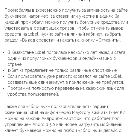
Промобаллы в 1xbet можно получить за активность на сайте
букмекера, например, за ставки или участие в акциях. За
каждый промобалл можно получить бонусные средства или
участвовать в розыгрышах призов. Чтобы отменить вывод
средств на 1xbet, нужно зайти в личный кабинет, выбрать
раздел «Вывод средств» и нажать на кнопку «Отменить».
В Казахстане 1xbet появилась несколько лет назад и стала
одним из популярных букмекеров и онлайн-казино в
стране.
1хБет кз предлагает не только различные спортивные
Если пользователь уже регистрировался на сайте 1xBet,
создавать еще один аккаунт в приложении не требуется.
Программа полностью переведена на казахский язык для
удобства пользователей.
Также для «яблочных» пользователей есть вариант
скачивания 1xbet на айфон через PlayStory. Скачать 1xBet KZ
можно на каждый Андроид-смартфон, что работает под
управлением Android 5.0 или новее. Загрузить мобильный
клиент букмекера можно на любой «яблочный» девайс с