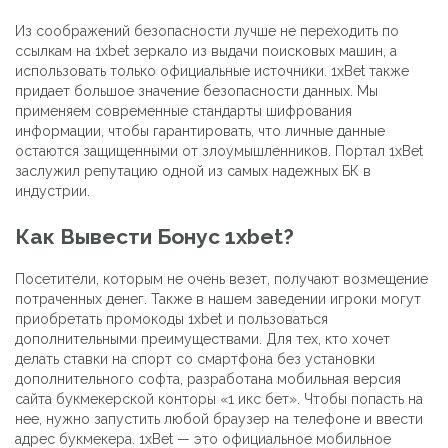
Из соображений безопасности лучше не переходить по
ссылкам на 1xbet зеркало из выдачи поисковых машин, а
использовать только официальные источники. 1xBet также
придает большое значение безопасности данных. Мы
применяем современные стандарты шифрования
информации, чтобы гарантировать, что личные данные
остаются защищенными от злоумышленников. Портал 1xBet
заслужил репутацию одной из самых надежных БК в
индустрии.
Как Вывести Бонус 1xbet?
Посетители, которым не очень везет, получают возмещение
потраченных денег. Также в нашем заведении игроки могут
приобретать промокоды 1xbet и пользоваться
дополнительными преимуществами. Для тех, кто хочет
делать ставки на спорт со смартфона без установки
дополнительного софта, разработана мобильная версия
сайта букмекерской конторы «1 икс бет». Чтобы попасть на
нее, нужно запустить любой браузер на телефоне и ввести
адрес букмекера. 1xBet — это официальное мобильное