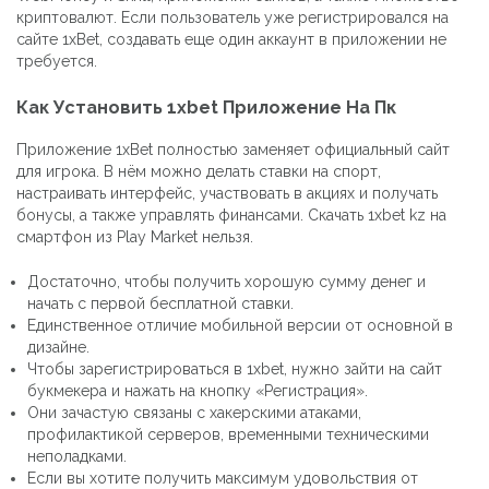
криптовалют. Если пользователь уже регистрировался на
сайте 1xBet, создавать еще один аккаунт в приложении не
требуется.
Как Установить 1xbet Приложение На Пк
Приложение 1xBet полностью заменяет официальный сайт
для игрока. В нём можно делать ставки на спорт,
настраивать интерфейс, участвовать в акциях и получать
бонусы, а также управлять финансами. Скачать 1xbet kz на
смартфон из Play Market нельзя.
Достаточно, чтобы получить хорошую сумму денег и
начать с первой бесплатной ставки.
Единственное отличие мобильной версии от основной в
дизайне.
Чтобы зарегистрироваться в 1xbet, нужно зайти на сайт
букмекера и нажать на кнопку «Регистрация».
Они зачастую связаны с хакерскими атаками,
профилактикой серверов, временными техническими
неполадками.
Если вы хотите получить максимум удовольствия от