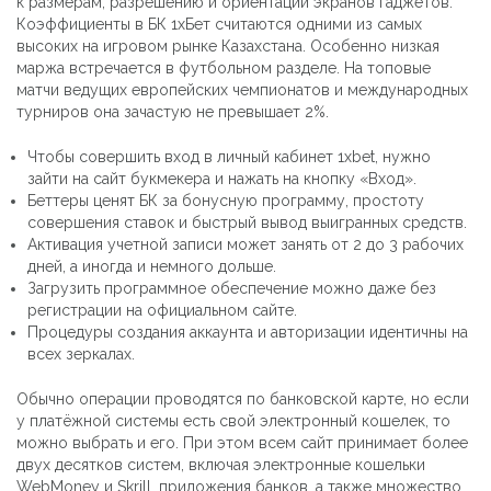
к размерам, разрешению и ориентации экранов гаджетов.
Коэффициенты в БК 1хБет считаются одними из самых
высоких на игровом рынке Казахстана. Особенно низкая
маржа встречается в футбольном разделе. На топовые
матчи ведущих европейских чемпионатов и международных
турниров она зачастую не превышает 2%.
Чтобы совершить вход в личный кабинет 1xbet, нужно
зайти на сайт букмекера и нажать на кнопку «Вход».
Беттеры ценят БК за бонусную программу, простоту
совершения ставок и быстрый вывод выигранных средств.
Активация учетной записи может занять от 2 до 3 рабочих
дней, а иногда и немного дольше.
Загрузить программное обеспечение можно даже без
регистрации на официальном сайте.
Процедуры создания аккаунта и авторизации идентичны на
всех зеркалах.
Обычно операции проводятся по банковской карте, но если
у платёжной системы есть свой электронный кошелек, то
можно выбрать и его. При этом всем сайт принимает более
двух десятков систем, включая электронные кошельки
WebMoney и Skrill, приложения банков, а также множество