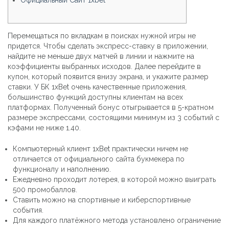
Перемещаться по вкладкам в поисках нужной игры не
придется. Чтобы сделать экспресс-ставку в приложении,
найдите не меньше двух матчей в линии и нажмите на
коэффициенты выбранных исходов. Далее перейдите в
купон, который появится внизу экрана, и укажите размер
ставки. У БК 1xBet очень качественные приложения,
большинство функций доступны клиентам на всех
платформах. Полученный бонус отыгрывается в 5-кратном
размере экспрессами, состоящими минимум из 3 событий с
кэфами не ниже 1.40.
Компьютерный клиент 1xBet практически ничем не
отличается от официального сайта букмекера по
функционалу и наполнению.
Ежедневно проходит лотерея, в которой можно выиграть
500 промобаллов.
Ставить можно на спортивные и киберспортивные
события.
Для каждого платёжного метода установлено ограничение