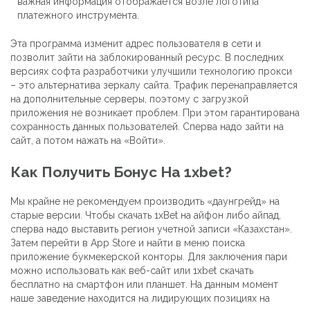
важная информация отображается возле логотипа
платежного инструмента.
Эта программа изменит адрес пользователя в сети и
позволит зайти на заблокированный ресурс. В последних
версиях софта разработчики улучшили технологию прокси
– это альтернатива зеркалу сайта. Трафик перенаправляется
на дополнительные серверы, поэтому с загрузкой
приложения не возникает проблем. При этом гарантирована
сохранность данных пользователей. Сперва надо зайти на
сайт, а потом нажать на «Войти».
Как Получить Бонус На 1xbet?
Мы крайне не рекомендуем производить «даунгрейд» на
старые версии. Чтобы скачать 1xBet на айфон либо айпад,
сперва надо выставить регион учетной записи «Казахстан».
Затем перейти в App Store и найти в меню поиска
приложение букмекерской конторы. Для заключения пари
можно использовать как веб-сайт или 1xbet скачать
бесплатно на смартфон или планшет. На данным момент
наше заведение находится на лидирующих позициях на