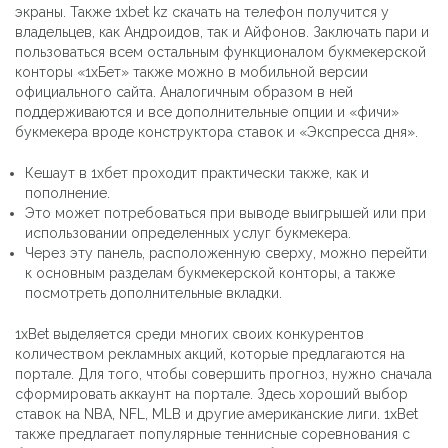
экраны. Также 1xbet kz скачать на телефон получится у
владельцев, как Андроидов, так и Айфонов. Заключать пари и
пользоваться всем остальным функционалом букмекерской
конторы «1хБет» также можно в мобильной версии
официального сайта. Аналогичным образом в ней
поддерживаются и все дополнительные опции и «фичи»
букмекера вроде конструктора ставок и «Экспресса дня».
Кешаут в 1хбет проходит практически также, как и
пополнение.
Это может потребоваться при выводе выигрышей или при
использовании определенных услуг букмекера.
Через эту панель, расположенную сверху, можно перейти
к основным разделам букмекерской конторы, а также
посмотреть дополнительные вкладки.
1xBet выделяется среди многих своих конкурентов
количеством рекламных акций, которые предлагаются на
портале. Для того, чтобы совершить прогноз, нужно сначала
сформировать аккаунт на портале. Здесь хороший выбор
ставок на NBA, NFL, MLB и другие американские лиги. 1xBet
также предлагает популярные теннисные соревнования с