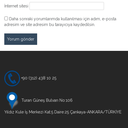
İnternet sitesi
Daha sonraki yorumlarımda kullanılması için adım, e-posta
adresim ve site adresim bu tarayıcıya kaydedilsin.
+90 (312) 438 10 25
Turan Güneş Bulvarı No:106
Yıldız Kule İş Merkezi Kat:5 Daire:25 Çankaya-ANKARA/TÜRKİYE