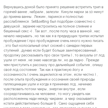
Вернувшись домой было принято решение встретить трип в
горячей ванне , набрали , залезли . Кинули марки за 10 минут
до приема ванны . Лежим , паримся и полностью
расслабляемся . Set&setting был подобран совместно с
девушкой , заранее настроились на полное слияние и
бешенный секс =) . Так вот , после полу часа в ванной , нас
начало накрывать , но так как я в предидущих трипах испытал
пробуждение ( про пробуждение очень много нужно писать
, это был колосальный опыт схожий с самадхи первых
ступений , думаю если будет больше заинтересованный ,
продолжу рассказывать про свои трипы ) , то визуалы от лсд
ушли от меня , не знаю навсегда ли , но да ладно . Прежде
чем приступить к рассказу про дальнейший события , опишу
своё лсд состояние : Так как я практикую йогу и
осознанность ( очень зациклился на этом , если честно ) ,
после опыта пробуждения и осознания своей природы
галлюцинации ушли и когда я принимаю лсд , начинаю
чувствовать потоки чакры , энергии внутри , если
сосредотачиваюсь на человеке , то могу увидеть как
расположенны нади между чакрами , а чакр оказывается
кстати действительно больше 6 . Само ощущения себя