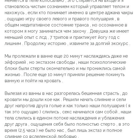
меняется в теле колосально , эго стирается на входе и я
становлюсь чистым сознанием который управляет телом и
нахожусь , если кто понимает именно в центре аджана чакры
, ощущаю игру своего левого и правого полушария , в
общем медитативное состояние транса , но осознанное в
котором я могу заниматься чем захочу . Девушка же имеет
меньший опыт с лсд , 7 трипов и практикует йогу год с
лишним . Продолжу историю , извините за долгий экскурс .
Мы пролежали в ванне еще 20 минут наслаждаясь даже не
эйфорией , но экстазом свободы , наши психологические
блоки были стерты окончательно и мы прониклись самой
жизнью . После еще 10 минут приняли решение покинуть
ванную и пойти на кровать .
Вылезая из ванны в нас разгорелась бешенная страсть , до
кровати мы дошли кое как . Решили начать слияние и сели
друг напротив друга голые и как только наши полушария ( я
так это ощущаю ) слились , секс начинался сам собой , наши
тела слились в едином потоке наслаждения и ублажения
друг друга , ощущения себя было полностью стерто , в это
вреия (2.5 часа ) не было нас , был лишь экстаз и полное
слияние со вслеленской любовью .