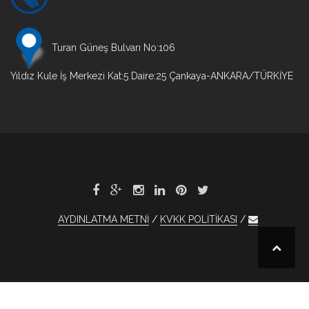
Turan Güneş Bulvarı No:106
Yıldız Kule İş Merkezi Kat:5 Daire:25 Çankaya-ANKARA/TÜRKİYE
AYDINLATMA METNİ
KVKK POLİTİKASI
tobet
tobet
otobet
otobet
otobet
1xBet
1xBet