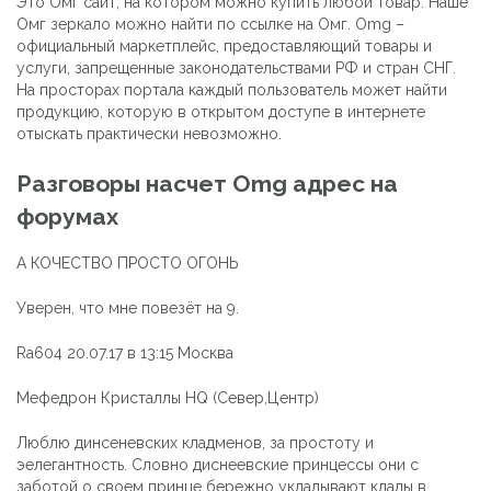
Это Омг сайт, на котором можно купить любой товар. Наше
Омг зеркало можно найти по ссылке на Омг. Omg –
официальный маркетплейс, предоставляющий товары и
услуги, запрещенные законодательствами РФ и стран СНГ.
На просторах портала каждый пользователь может найти
продукцию, которую в открытом доступе в интернете
отыскать практически невозможно.
Разговоры насчет Omg адрес на
форумах
А КОЧЕСТВО ПРОСТО ОГОНЬ
Уверен, что мне повезёт на 9.
Ra604 20.07.17 в 13:15 Москва
Мефедрон Кристаллы HQ (Север,Центр)
Люблю динсеневских кладменов, за простоту и
эелегантность. Словно диснеевские принцессы они с
заботой о своем принце бережно укладывают клады в