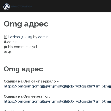
Skip
to
content
Omg адрес
Haziran 3, 2019
by
admin
admin
No comments yet
402
Omg адрес
Ссылка на Омг сайт зеркало –
https://omgomgomg5j4yrr4mjdv3h5c5xfvxtqqs2in7smi65m
Ссылка на Омг через Tor:
https://omgomgomg5j4yrr4mjdv3h5c5xfvxtqqs2in7smi65m