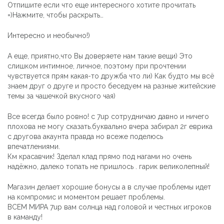
Отпишите если что еще интересного хотите прочитать
=)Нажмите, чтобы раскрыть…
Интересно и необычно!)
А еще, приятно,что Вы доверяете нам такие вещи) Это
слишком интимное, личное, поэтому при прочтении
чувствуется прям какая-то дружба что ли) Как будто мы всё
знаем друг о друге и просто беседуем на разные житейские
темы за чашечкой вкусного чая)
Все всегда было ровно! с 7up сотрудничаю давно и ничего
плохова не могу сказать.буквально вчера забирал 2г еврика
с другова акаунта правда но всеже поделюсь
впечатлениями.
Км красавчик! Зделал клад прямо под нагами но очень
надёжно, далеко топать не пришлось . гарик великолепный!
Магазин делает хорошие бонусы а в случае проблемы идет
на компромис и моментом решает проблемы.
ВСЕМ МИРА 7up вам солнца над головой и честных игроков
в каманду!