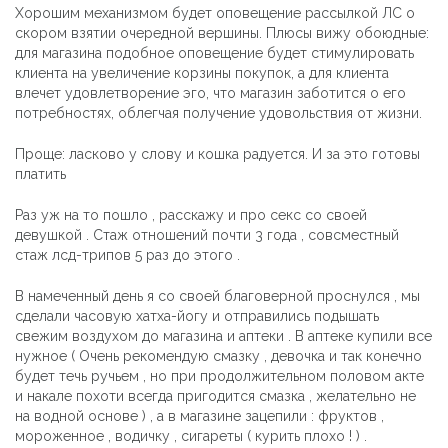
Хорошим механизмом будет оповещение рассылкой ЛС о
скором взятии очередной вершины. Плюсы вижу обоюдные:
для магазина подобное оповещение будет стимулировать
клиента на увеличение корзины покупок, а для клиента
влечет удовлетворение эго, что магазин заботится о его
потребностях, облегчая получение удовольствия от жизни.
Проще: ласково у слову и кошка радуется. И за это готовы
платить
Раз уж на то пошло , расскажу и про секс со своей
девушкой . Стаж отношений почти 3 года , совсместный
стаж лсд-трипов 5 раз до этого .
В намеченный день я со своей благоверной проснулся , мы
сделали часовую хатха-йогу и отправились подышать
свежим воздухом до магазина и аптеки . В аптеке купили все
нужное ( Очень рекомендую смазку , девочка и так конечно
будет течь ручьем , но при продолжительном половом акте
и накале похоти всегда пригодится смазка , желательно не
на водной основе ) , а в магазине зацепили : фруктов ,
мороженное , водичку , сигареты ( курить плохо ! ) .