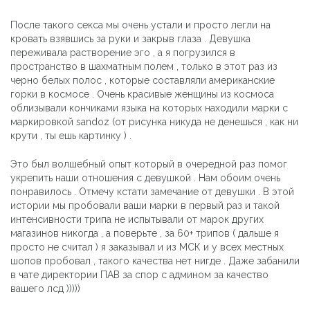
После такого секса мы очень устали и просто легли на
кровать взявшись за руки и закрыв глаза . Девушка
переживала растворение эго , а я погрузился в
пространство в шахматным полем , только в этот раз из
черно белых полос , которые составляли американские
горки в космосе . Очень красивые женщины из космоса
облизывали кончиками языка на которых находили марки с
маркировкой sandoz (от рисунка никуда не денешься , как ни
крути , ты ешь картинку ) .
Это был волшебный опыт который в очередной раз помог
укрепить наши отношения с девушкой . Нам обоим очень
понравилось . Отмечу кстати замечание от девушки . В этой
истории мы пробовали ваши марки в первый раз и такой
интенсивности трипа не испытывали от марок других
магазинов никогда , а поверьте , за 60+ трипов ( дальше я
просто не считал ) я заказывал и из МСК и у всех местных
шопов пробовал , такого качества нет нигде . Даже забанили
в чате директории ПАВ за спор с админом за качество
вашего лсд )))))