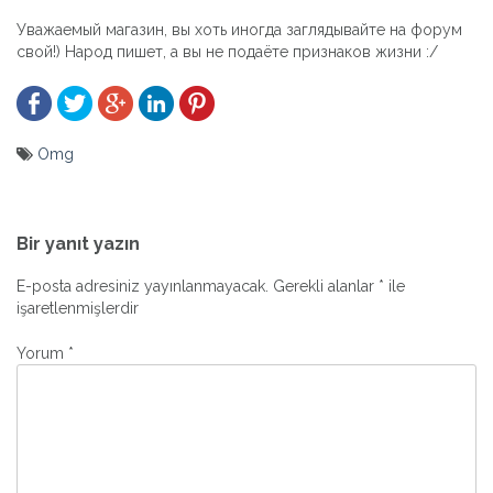
Уважаемый магазин, вы хоть иногда заглядывайте на форум
свой!) Народ пишет, а вы не подаёте признаков жизни :/
Omg
Yazı
gezinmesi
Bir yanıt yazın
E-posta adresiniz yayınlanmayacak.
Gerekli alanlar
*
ile
işaretlenmişlerdir
Yorum
*